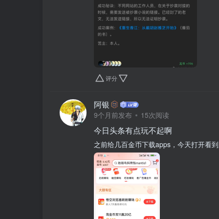
评分
阿银
9个月前发布
15次阅读
今日头条有点玩不起啊
之前给几百金币下载apps，今天打开看