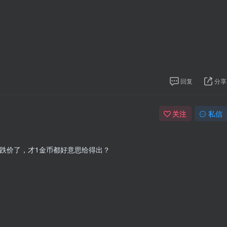
回复
分享
关注
私信
到跌价了，才1金币都好意思给得出？