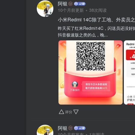
阿银
10个月前更新
38次阅读
小米Redmi 14C除了工地、外卖
昨天买了红米Redmi14C，闪送员还
抖音极速版之类的么，晚...
评分
阿银
10个月前发布
1次阅读