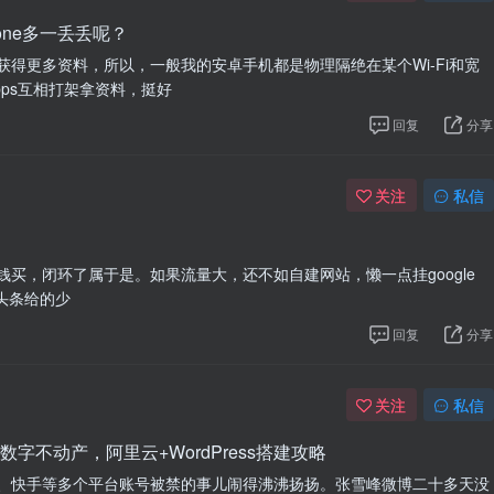
one多一丢丢呢？
得更多资料，所以，一般我的安卓手机都是物理隔绝在某个Wi-Fi和宽
pps互相打架拿资料，挺好
回复
分享
关注
私信
买，闭环了属于是。如果流量大，还不如自建网站，懒一点挂google
比头条给的少
回复
分享
关注
私信
不动产，阿里云+WordPress搭建攻略
、快手等多个平台账号被禁的事儿闹得沸沸扬扬。张雪峰微博二十多天没