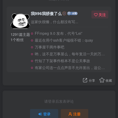
我996我骄傲了么
关注
这家伙很懒，什么都没有写...
FFmpeg 9.0 发布，代号“Lei”
1291篇主题
1个粉丝
最近在用个ssh客户端很不错：quay
万事屋干两件事吧
哟，这不是万事屋么，每年复活一天的万事屋
竹知了下架事件根本不是公关事故
有家公司连一点点声音不允许发出，这公司做大了就是我国乃至全世界的灾难
分享
收藏
请登录后发表评论
登录
注册