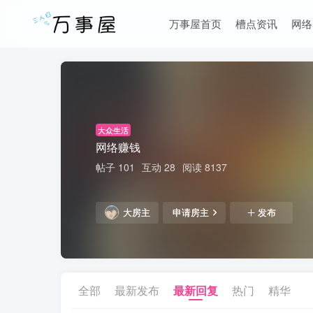
万事屋首页
槽点资讯
网络
大众生活
网络赚钱
帖子 101
互动 28
阅读 8137
大房主
申请房主
发布
全部
最新发布
最新回复
热门
精华