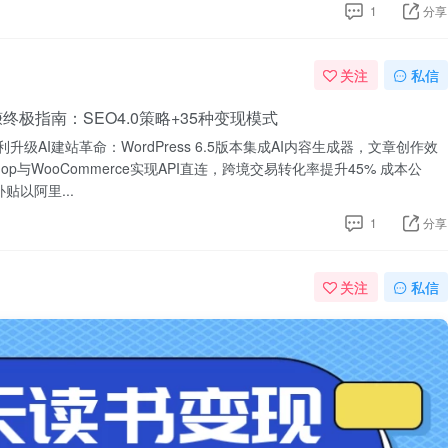
1
分享
关注
私信
网赚终极指南：SEO4.0策略+35种变现模式
利升级AI建站革命：WordPress 6.5版本集成AI内容生成器，文章创作效
Shop与WooCommerce实现API直连，跨境交易转化率提升45% 成本公
贴以阿里...
1
分享
关注
私信