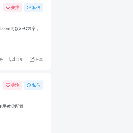
关注
私信
com同款SEO方案，
分
回复
分享
关注
私信
把手教你配置