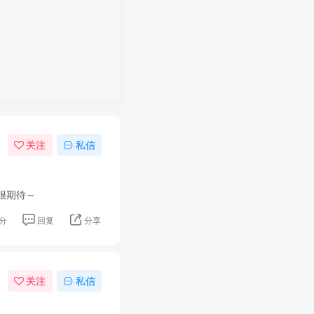
关注
私信
很期待～
分
回复
分享
关注
私信