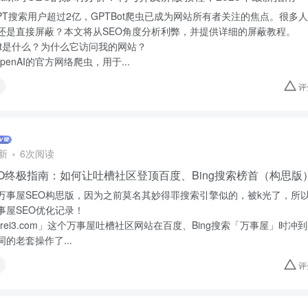
tGPT搜索用户超过2亿，GPTBot爬虫已成为网站所有者关注的焦点。很
还是直接屏蔽？本文将从SEO角度分析利弊，并提供详细的屏蔽教程。
Bot是什么？为什么它访问我的网站？
OpenAI的官方网络爬虫，用于...
评
新
6次阅读
O终极指南：如何让吐槽社区登顶百度、Bing搜索榜首（构思版
万事屋SEO构思版，因为之前莫名其妙得罪搜索引擎似的，被k光了，所
事屋SEO优化记录！
.rei3.com」这个万事屋吐槽社区网站在百度、Bing搜索「万事屋」时
的老套操作了...
评