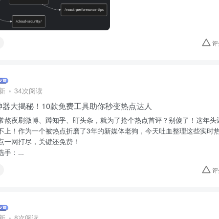
评
新
34次阅读
神器大揭秘！10款免费工具助你秒变热点达人
常熬夜刷微博、蹲知乎、盯头条，就为了抢个热点首评？别傻了！这年头
不上！作为一个被热点折磨了3年的新媒体老狗，今天吐血整理这些实时
点一网打尽，关键还免费！
手：...
评
新
8次阅读