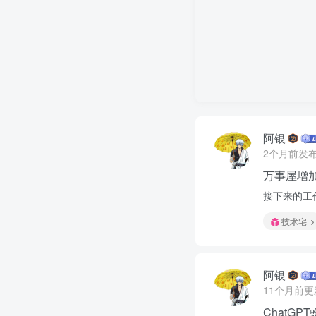
阿银
2个月前发
万事屋增
接下来的工
技术宅
阿银
11个月前更
ChatG