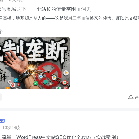
家号围城之下：一个站长的流量突围血泪史
建高楼，地基却是别人的——这是我用三年血泪换来的领悟。谨以此文祭
。
..
评
13次阅读
流量！WordPress中文站SEO优化全攻略（实战案例）