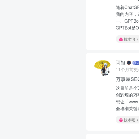
随着Cha
我的内容，
一、GPT
GPTBot是
技术宅
阿银
11个月前更
万事屋SE
这目前是个
创辉煌的万
想让「www
会堆砌关键词
技术宅