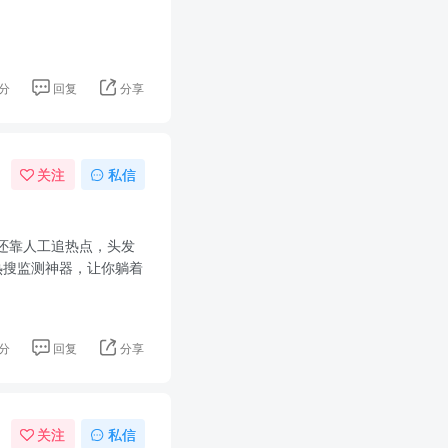
分
回复
分享
关注
私信
还靠人工追热点，头发
热搜监测神器，让你躺着
分
回复
分享
关注
私信