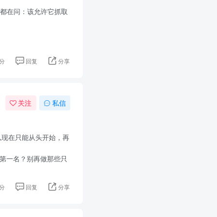
多人都在问：该允许它抓取
分
回复
分享
关注
私信
）
以现在只能从头开始，再
冲到第一名？别再做那些只
分
回复
分享