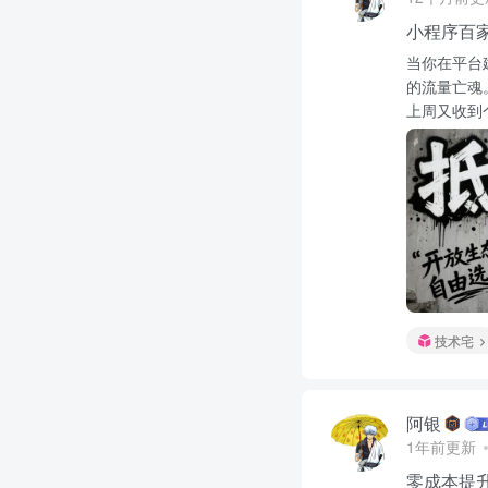
小程序百
当你在平台
的流量亡魂
上周又收到个.
技术宅
阿银
1年前更新
零成本提升