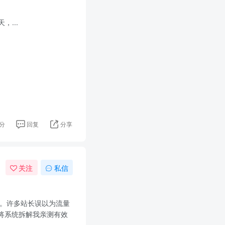
...
分
回复
分享
关注
私信
动力。许多站长误以为流量
将系统拆解我亲测有效