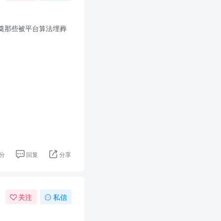
奠那些被平台算法埋葬
分
回复
分享
关注
私信