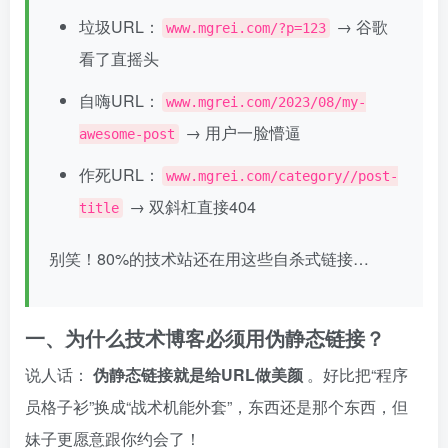
垃圾URL：
→ 谷歌
www.mgrei.com/?p=123
看了直摇头
自嗨URL：
www.mgrei.com/2023/08/my-
→ 用户一脸懵逼
awesome-post
作死URL：
www.mgrei.com/category//post-
→ 双斜杠直接404
title
别笑！80%的技术站还在用这些自杀式链接…
一、为什么技术博客必须用伪静态链接？
说人话：
伪静态链接就是给URL做美颜
。好比把“程序
员格子衫”换成“战术机能外套”，东西还是那个东西，但
妹子更愿意跟你约会了！