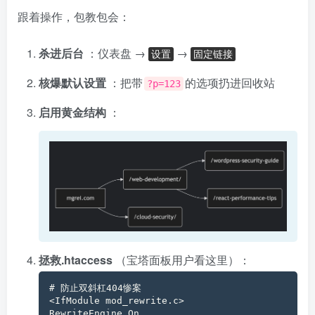
跟着操作，包教包会：
杀进后台
：仪表盘 →
→
设置
固定链接
核爆默认设置
：把带
的选项扔进回收站
?p=123
启用黄金结构
：
拯救.htaccess
（宝塔面板用户看这里）：
# 防止双斜杠404惨案

<IfModule mod_rewrite.c>

RewriteEngine On
