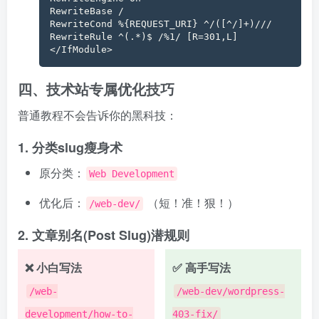
RewriteBase /

RewriteCond %{REQUEST_URI} ^/([^/]+)///

RewriteRule ^(.*)$ /%1/ [R=301,L]

</IfModule>
四、技术站专属优化技巧
普通教程不会告诉你的黑科技：
1. 分类slug瘦身术
原分类：
Web Development
优化后：
（短！准！狠！）
/web-dev/
2. 文章别名(Post Slug)潜规则
❌ 小白写法
✅ 高手写法
/web-
/web-dev/wordpress-
development/how-to-
403-fix/