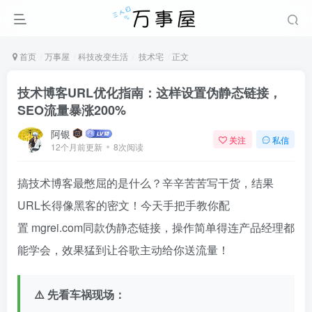
首页
万事屋
科技改变生活
技术宅
正文
技术博客URL优化指南：这样设置伪静态链接，
SEO流量暴涨200%
阿银
关注
私信
12个月前更新
8次阅读
搞技术博客最憋屈的是什么？辛辛苦苦写干货，结果
URL长得像黑客的密文！今天手把手教你配
置
mgrei.com
同款伪静态链接，操作简单得连产品经理都
能学会，效果猛到让谷歌主动给你送流量！
⚠️ 先看车祸现场：