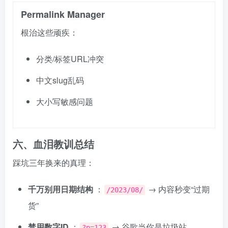
Permalink Manager
根治这些顽疾：
分类/标签URL冲突
中文slug乱码
大小写敏感问题
六、血泪教训总结
踩坑三年换来的真理：
千万别用日期结构
：
→ 内容秒变“过期
/2023/08/
货”
禁用数字ID
：
→ 谷歌当你是垃圾站
?p=123