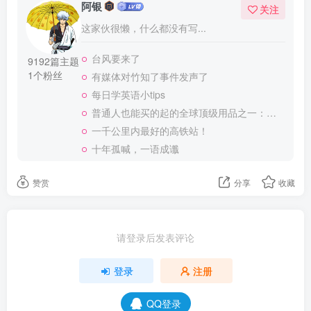
阿银
关注
这家伙很懒，什么都没有写...
台风要来了
9192篇主题
1个粉丝
有媒体对竹知了事件发声了
每日学英语小tips
普通人也能买的起的全球顶级用品之一：WD-40润滑除锈剂！
一千公里内最好的高铁站！
十年孤喊，一语成谶
赞赏
分享
收藏
请登录后发表评论
登录
注册
QQ登录