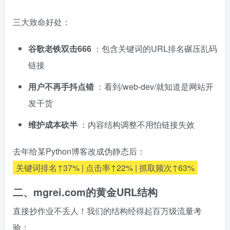
三大致命好处：
谷歌老铁双击666
：包含关键词的URL排名碾压乱码
链接
用户不再手抖点错
：看到/web-dev/就知道是网站开
发干货
维护成本砍半
：内容结构调整不用怕链接失效
去年给某Python博客改成伪静态后：
关键词排名↑37% | 点击率↑22% | 抓取频次↑63%
二、mgrei.com的黄金URL结构
直接抄作业不丢人！我们的结构经得起百万级流量考
验：