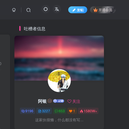
发帖
开通会员
吐槽者信息
0
阿银
关注
9196
3227
653
1
1580W+
这家伙很懒，什么都没有写...