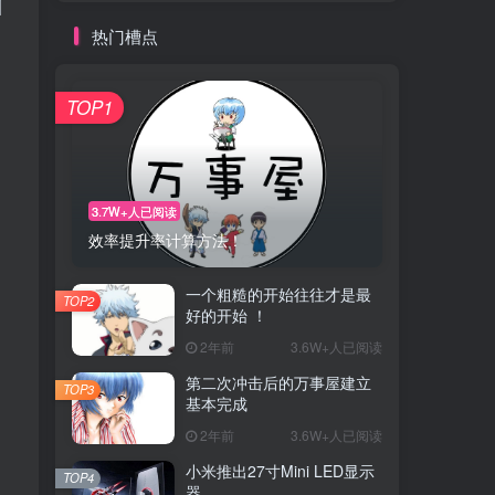
引
热门槽点
TOP1
3.7W+人已阅读
效率提升率计算方法！
一个粗糙的开始往往才是最
TOP2
好的开始 ！
2年前
3.6W+人已阅读
第二次冲击后的万事屋建立
TOP3
基本完成
2年前
3.6W+人已阅读
小米推出27寸Mini LED显示
TOP4
器