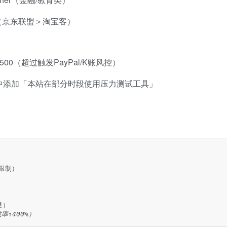
盟（京东联盟＞淘宝客）
00（超过触发PayPal/K账风控）
中添加「本站在部分时段使用压力测试工具」
限制）



）

率↑400%）