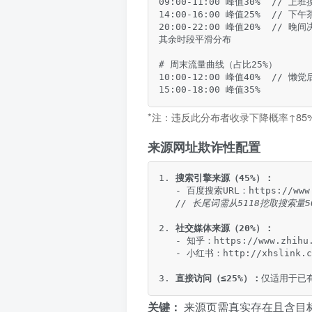
09:00-11:00 峰值30%  // 上班
14:00-16:00 峰值25%  // 下
20:00-22:00 峰值20%  // 晚间
其余时段平滑分布

# 周末流量曲线（占比25%）

10:00-12:00 峰值40%  // 懒觉
15:00-18:00 峰值35%
*注：违反此分布者收录下降概率↑85
来源网址欺诈性配置
1. 
搜索引擎来源（45%）：
   - 百度搜索URL：https://www
// 长尾词需从5118挖取搜索量5
2. 
社交媒体来源（20%）：
   - 知乎：https://www.zhihu.
   - 小红书：http://xhslink.co
3. 
直接访问（≤25%）：
仅适用于已
关键：
来源页需真实存在且含目标