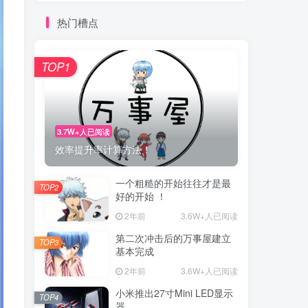
热门槽点
TOP1
3.7W+人已阅读
效率提升率计算方法！
一个粗糙的开始往往才是最
TOP2
好的开始 ！
2年前
3.6W+人已阅读
第二次冲击后的万事屋建立
TOP3
基本完成
2年前
3.6W+人已阅读
小米推出27寸Mini LED显示
TOP4
器