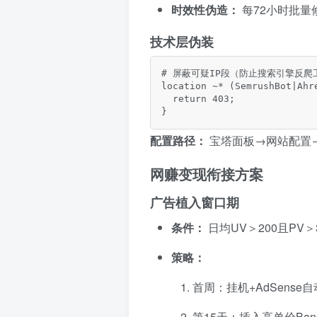
时效性伪造：
每72小时批
技术层伪装
# 屏蔽可疑IP段（防止搜索引擎反爬
location ~* (SemrushBot|Ahre
  return 403; 

}
配置路径：
宝塔面板→网站配置
网赚变现衔接方案
广告植入窗口期
条件：
日均UV＞200且PV＞3
策略：
首周：挂机+AdSense
第15天：插入高单价Ban