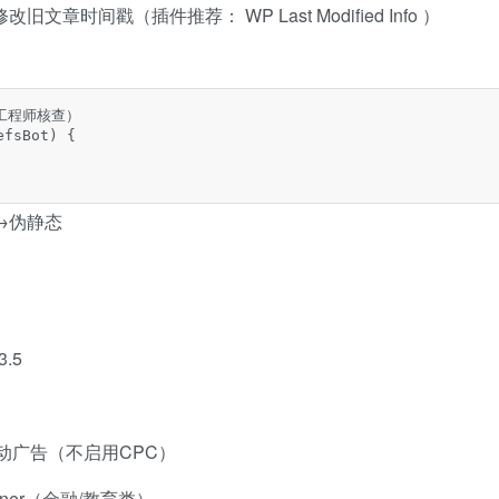
量修改旧文章时间戳（插件推荐：
WP Last Modified Info
）
工程师核查）

fsBot) { 

→伪静态
.5
自动广告（不启用CPC）
ner（金融/教育类）