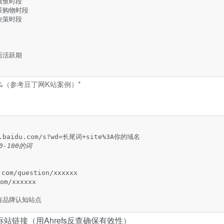
摸鱼时段

午茶购物时段

决策时段

后活跃期

%（参考豆丁网K站案例）*
.baidu.com/s?wd=长尾词+site%3A你的域名

0-100的词
com/question/xxxxxx

m/xxxxxx

有品牌认知站点
站链接（用Ahrefs反查确保有效性）