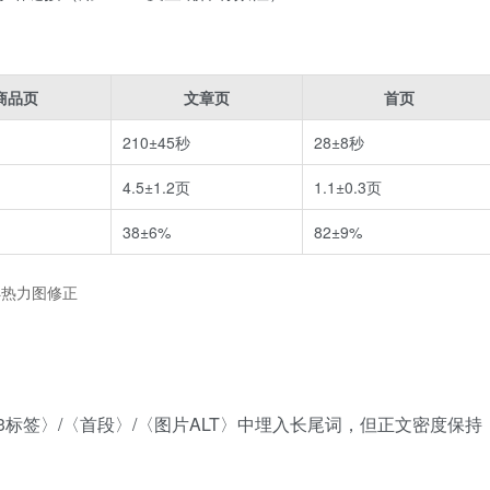
商品页
文章页
首页
210±45秒
28±8秒
4.5±1.2页
1.1±0.3页
38±6%
82±9%
A4热力图修正
H3标签〉/〈首段〉/〈图片ALT〉中埋入长尾词，但正文密度保持
）