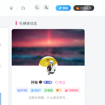
发帖
开通会员
吐槽者信息
0
流
阿银
关注
9193
3227
653
1
1580W+
这家伙很懒，什么都没有写...