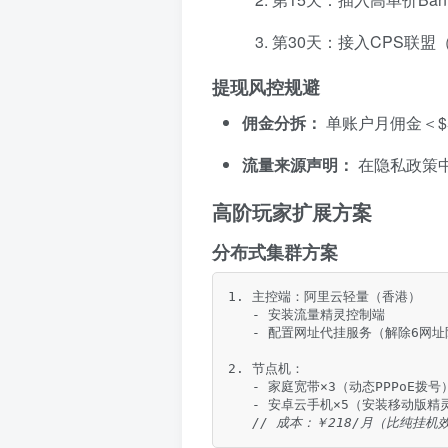
第30天：接入CPS联
提现风控规避
佣金分拆：
单账户月佣金＜$5
流量来源声明：
在隐私政策
高阶玩家扩展方案
分布式集群方案
1. 主控端：阿里云轻量（香港）

   - 安装流量精灵控制端

   - 配置网址代挂服务（解除6网址
2. 节点机：

   - 家庭宽带×3（动态PPPoE拨号）
   - 安卓云手机×5（安装移动版精灵
// 成本：￥218/月（比纯挂机效