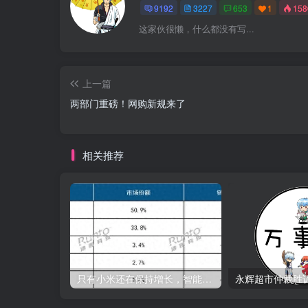
9192
3227
653
1
15
这家伙很懒，什么都没有写...
上一篇
两部门重磅！网购新规来了
相关推荐
只有小米还在保持增长，智能手环已然近黄昏