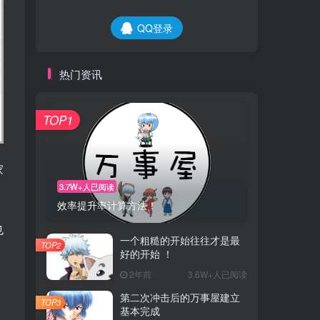
QQ登录
热门资讯
TOP1
家
3.7W+人已阅读
效率提升率计算方法！
也
一个粗糙的开始往往才是最
TOP2
好的开始 ！
2年前
3.6W+人已阅读
第二次冲击后的万事屋建立
TOP3
基本完成