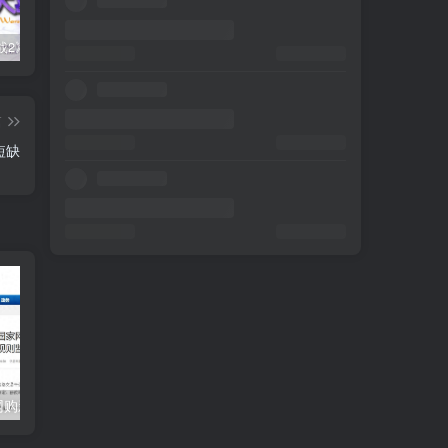
《樱花大战2》土星绝唱！50万销量背后竟是机甲与玫瑰的终极浪漫
国行无卡eSIM版iPhone终于来了！中国联通已上线办理网站
只有小米还在保持增长，智能手环已然近黄昏
篇
短缺
网购新规来了
擅自销售未认证电芯，罗马仕供应商安普瑞斯被罚没374万