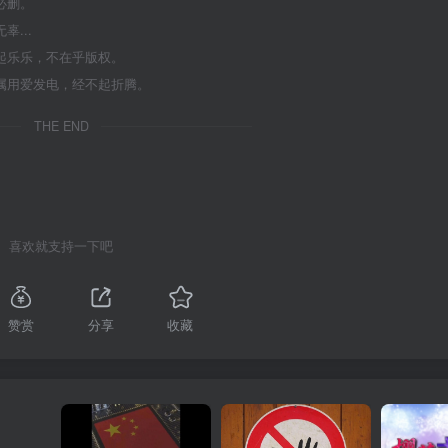
必删。
...
起乐乐，不在乎版权。
属用爱发电，经不起折腾。
THE END
喜欢就支持一下吧
赞赏
分享
收藏