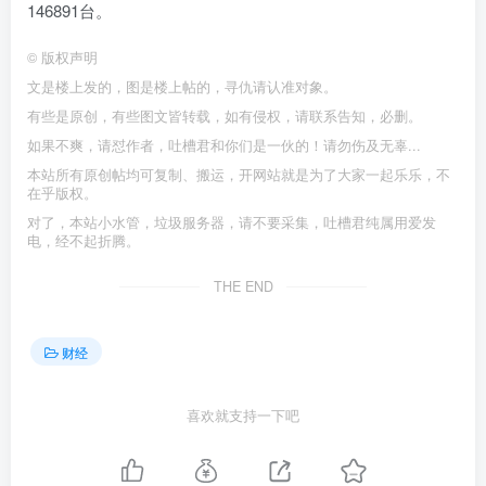
146891台。
©
版权声明
文是楼上发的，图是楼上帖的，寻仇请认准对象。
有些是原创，有些图文皆转载，如有侵权，请联系告知，必删。
如果不爽，请怼作者，吐槽君和你们是一伙的！请勿伤及无辜...
本站所有原创帖均可复制、搬运，开网站就是为了大家一起乐乐，不
在乎版权。
对了，本站小水管，垃圾服务器，请不要采集，吐槽君纯属用爱发
电，经不起折腾。
THE END
财经
喜欢就支持一下吧