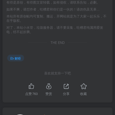
有些是原创，有些图文皆转载，如有侵权，请联系告知，必删。
如果不爽，请怼作者，吐槽君和你们是一伙的！请勿伤及无辜...
本站所有原创帖均可复制、搬运，开网站就是为了大家一起乐乐，不
在乎版权。
对了，本站小水管，垃圾服务器，请不要采集，吐槽君纯属用爱发
电，经不起折腾。
THE END
财经
喜欢就支持一下吧
点赞
763
赞赏
分享
收藏