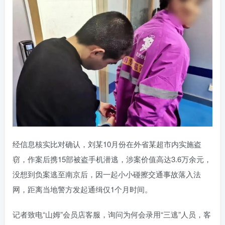
经信息核实比对确认，刘某10月份在外省某超市内实施盗
窃，作案后携15部被盗手机潜逃，涉案价值高达3.6万余元，
没想到负案逃至南京后，因一起小小碰擦交通事故落入法
网，距离当地警方发起通缉仅1个月时间。
记者致电“山姆”会员店客服，询问为何会录用“三逃”人员，客