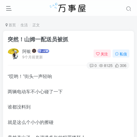
首页
生活
正文
突然！山姆一配送员被抓
阿银
关注
私信
9个月前更新
0
8125
306
“哎哟！”街头一声轻响
两辆电动车不小心碰了一下
谁都没料到
就是这么个小小的擦碰