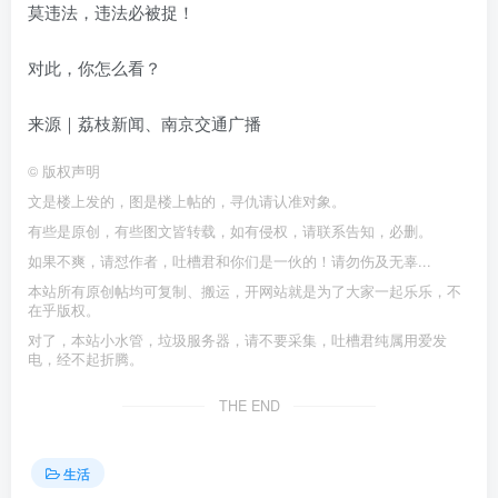
莫违法，违法必被捉！
对此，你怎么看？
来源｜荔枝新闻、南京交通广播
©
版权声明
文是楼上发的，图是楼上帖的，寻仇请认准对象。
有些是原创，有些图文皆转载，如有侵权，请联系告知，必删。
如果不爽，请怼作者，吐槽君和你们是一伙的！请勿伤及无辜...
本站所有原创帖均可复制、搬运，开网站就是为了大家一起乐乐，不
在乎版权。
对了，本站小水管，垃圾服务器，请不要采集，吐槽君纯属用爱发
电，经不起折腾。
THE END
生活