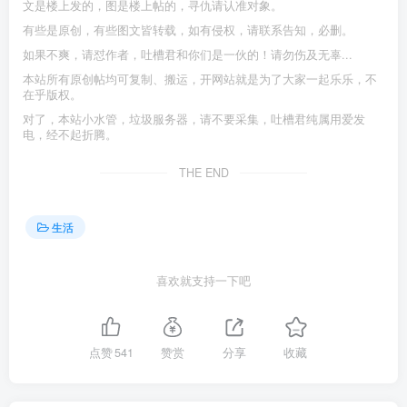
文是楼上发的，图是楼上帖的，寻仇请认准对象。
有些是原创，有些图文皆转载，如有侵权，请联系告知，必删。
如果不爽，请怼作者，吐槽君和你们是一伙的！请勿伤及无辜...
本站所有原创帖均可复制、搬运，开网站就是为了大家一起乐乐，不
在乎版权。
对了，本站小水管，垃圾服务器，请不要采集，吐槽君纯属用爱发
电，经不起折腾。
THE END
生活
喜欢就支持一下吧
点赞
541
赞赏
分享
收藏