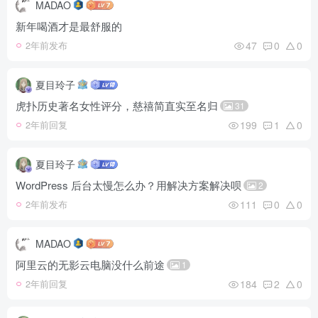
MADAO
新年喝酒才是最舒服的
47
0
0
2年前发布
夏目玲子
虎扑历史著名女性评分，慈禧简直实至名归
31
199
1
0
2年前回复
夏目玲子
WordPress 后台太慢怎么办？用解决方案解决呗
2
111
0
0
2年前发布
MADAO
阿里云的无影云电脑没什么前途
1
184
2
0
2年前回复