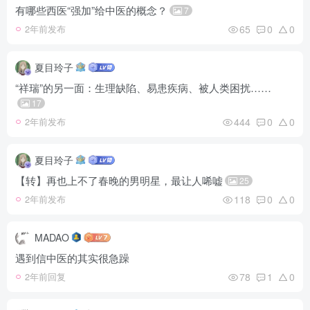
有哪些西医“强加”给中医的概念？
7
65
0
0
2年前发布
夏目玲子
“祥瑞”的另一面：生理缺陷、易患疾病、被人类困扰……
17
444
0
0
2年前发布
夏目玲子
【转】再也上不了春晚的男明星，最让人唏嘘
25
118
0
0
2年前发布
MADAO
遇到信中医的其实很急躁
78
1
0
2年前回复