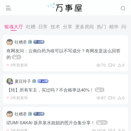
银魂大厅
吐槽
日常
技术
分享
更多房间
热门
精华
问答
吐槽君
有网友问：云南白药为啥可以不写成分？有网友是这么回答
的
8
70
0
0
2年前发布
夏目玲子
【转】所有车主，买过吗？不合格率达40%！
9
87
0
0
2年前发布
吐槽君
IZUMI SAKAI 坂井泉水姐姐的照片合集分享！
99
1676
2
0
2年前回复