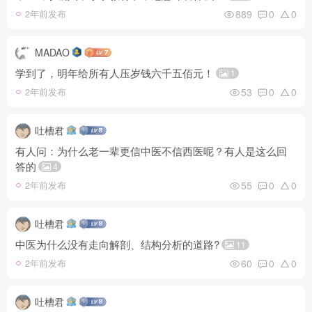
889
0
0
2年前发布
MADAO
学到了，明年给所有人压岁钱六千五佰元！
1
53
0
0
2年前发布
吐槽君
有人问：为什么老一辈更信中医不信西医呢？有人是这么回
答的
4
55
0
0
2年前发布
吐槽君
中医为什么没有走向解剖、结构分析的道路?
11
60
0
0
2年前发布
吐槽君