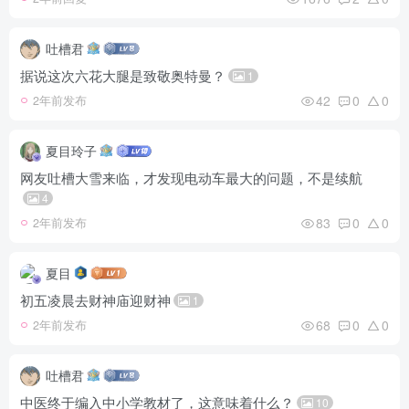
吐槽君
据说这次六花大腿是致敬奥特曼？
1
42
0
0
2年前发布
夏目玲子
网友吐槽大雪来临，才发现电动车最大的问题，不是续航
4
83
0
0
2年前发布
夏目
初五凌晨去财神庙迎财神
1
68
0
0
2年前发布
吐槽君
中医终于编入中小学教材了，这意味着什么？
10