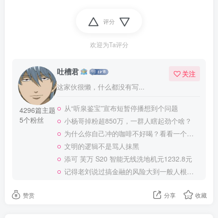
评分
欢迎为Ta评分
吐槽君
关注
这家伙很懒，什么都没有写...
从“听泉鉴宝”宣布短暂停播想到个问题
4296篇主题
5个粉丝
小杨哥掉粉超850万，一群人瞎起劲个啥？
为什么你自己冲的咖啡不好喝？看看一个自媒体博主的分享
文明的逻辑不是骂人抹黑
添可 芙万 S20 智能无线洗地机元1232.8元
记得老刘说过搞金融的风险大到一般人根本承受不起
赞赏
分享
收藏