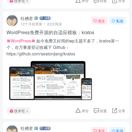
技术宅
评分
回复
分享
吐槽君
关注
私信
12个月前更新
22次阅读
WordPress免费开源的自适应模板：kratos
WordPress
如今免费又好用的wp主题不多了，kratos算一
个，在万事屋登记收藏下 Github：
https://github.com/seatonjiang/kratos
技术宅
评分
回复
分享
吐槽君
关注
私信