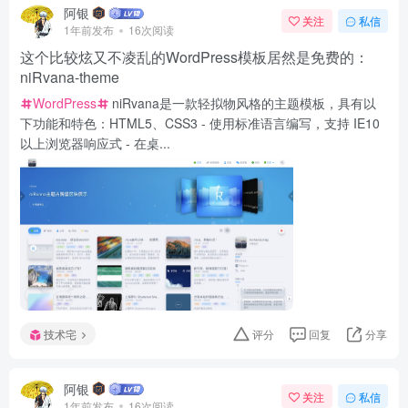
阿银
关注
私信
1年前发布
16次阅读
这个比较炫又不凌乱的WordPress模板居然是免费的：
niRvana-theme
WordPress
niRvana是一款轻拟物风格的主题模板，具有以
下功能和特色：HTML5、CSS3 - 使用标准语言编写，支持 IE10
以上浏览器响应式 - 在桌...
技术宅
评分
回复
分享
阿银
关注
私信
1年前发布
16次阅读