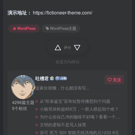
演示地址：
https://fictioneer-theme.com/
WordPress
WordPress主题
评分
欢迎为Ta评分
吐槽君
关注
这家伙很懒，什么都没有写...
从“听泉鉴宝”宣布短暂停播想到个问题
4296篇主题
5个粉丝
小杨哥掉粉超850万，一群人瞎起劲个啥？
为什么你自己冲的咖啡不好喝？看看一个自媒体博主的分享
文明的逻辑不是骂人抹黑
添可 芙万 S20 智能无线洗地机元1232.8元