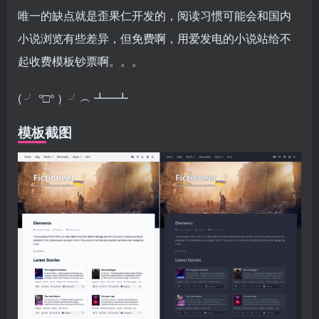
唯一的缺点就是歪果仁开发的，阅读习惯可能会和国内
小说浏览有些差异，但免费啊，用爱发电的小说站给不
起收费模板钞票啊。。。
(
╯
°□°
）╯︵ ┻━┻
模板截图