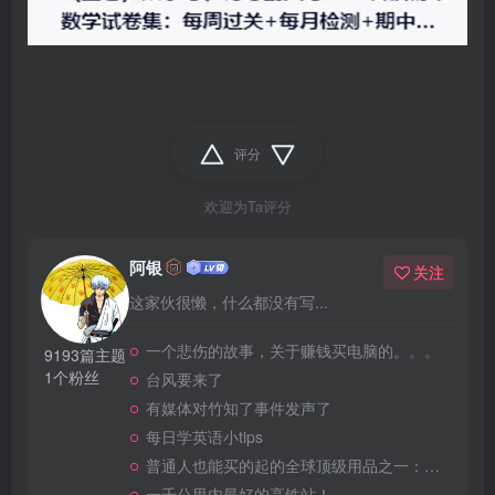
评分
欢迎为Ta评分
阿银
关注
这家伙很懒，什么都没有写...
一个悲伤的故事，关于赚钱买电脑的。。。
9193篇主题
1个粉丝
台风要来了
有媒体对竹知了事件发声了
每日学英语小tips
普通人也能买的起的全球顶级用品之一：WD-40润滑除锈剂！
一千公里内最好的高铁站！