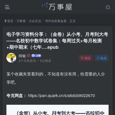
首页
万事屋
大众生活
书中自有黄金屋
正文
电子学习资料分享：（金卷）从小考、月考到大考
——名校初中数学试卷集：每周过关+每月检测
+期中期末（七年….epub
阿银
关注
私信
2个月前发布
5次阅读
某个收藏夹里看到的，不知道有没有用，给需要的人分
享吧。
夸克网盘：
https://pan.quark.cn/s/a6dcb9022670