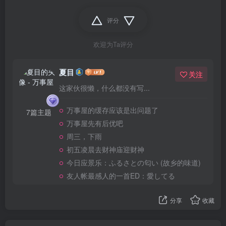
评分
欢迎为Ta评分
夏目
关注
这家伙很懒，什么都没有写...
万事屋的缓存应该是出问题了
7篇主题
万事屋先有后优吧
周三，下雨
初五凌晨去财神庙迎财神
今日应景乐：ふるさとの匂い (故乡的味道)
友人帐最感人的一首ED：愛してる
分享
收藏