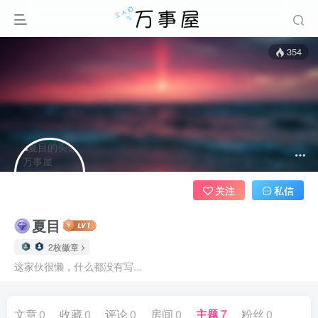
354
关注
私信
夏目
2枚徽章
这家伙很懒，什么都没有写...
文章
0
收藏
0
评论
0
房间
0
主题
7
粉丝
0