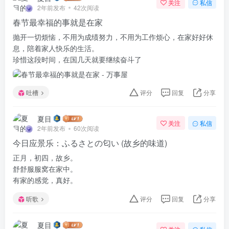
关注
私信
2年前发布
42次阅读
春节最幸福的事就是在家
抛开一切烦恼，不用为成绩努力，不用为工作烦心，在家好好休
息，陪着家人快乐的生活。
珍惜这段时间，在国几天就要继续奋斗了
吐槽
评分
回复
分享
夏目
关注
私信
2年前发布
60次阅读
今日应景乐：ふるさとの匂い (故乡的味道)
正月，初四，故乡。
舒舒服服窝在家中。
有家的感觉，真好。
听歌
评分
回复
分享
夏目