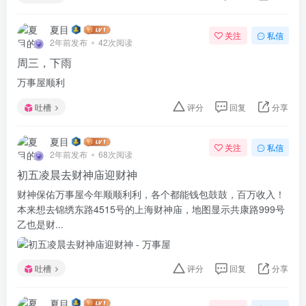
夏目
关注
私信
2年前发布
42次阅读
周三，下雨
万事屋顺利
吐槽
评分
回复
分享
夏目
关注
私信
2年前发布
68次阅读
初五凌晨去财神庙迎财神
财神保佑万事屋今年顺顺利利，各个都能钱包鼓鼓，百万收入！
本来想去锦绣东路4515号的上海财神庙，地图显示共康路999号
乙也是财...
吐槽
评分
回复
分享
夏目