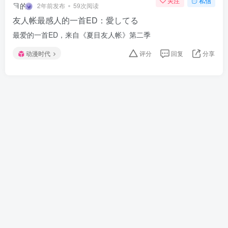
关注
私信
2年前发布
59次阅读
友人帐最感人的一首ED：愛してる
最爱的一首ED，来自《夏目友人帐》第二季
动漫时代
评分
回复
分享