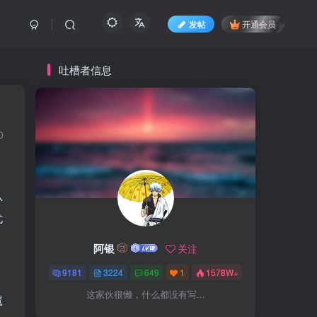
发帖
开通会员
吐槽者信息
0
认
尤
阿银
关注
9181
3224
649
1
1578W+
这家伙很懒，什么都没有写...
魔