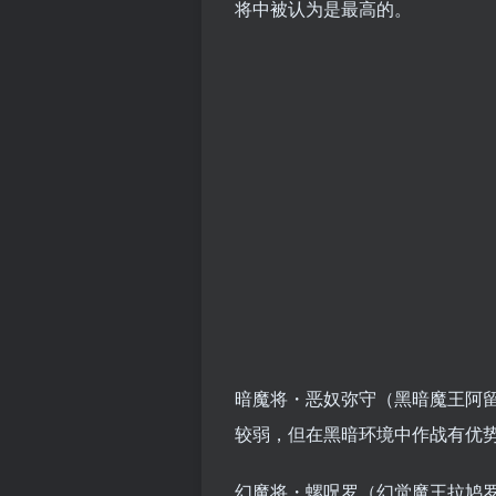
将中被认为是最高的。
暗魔将・恶奴弥守（黑暗魔王阿留
较弱，但在黑暗环境中作战有优
幻魔将・螺呪罗（幻觉魔王拉鸠罗）