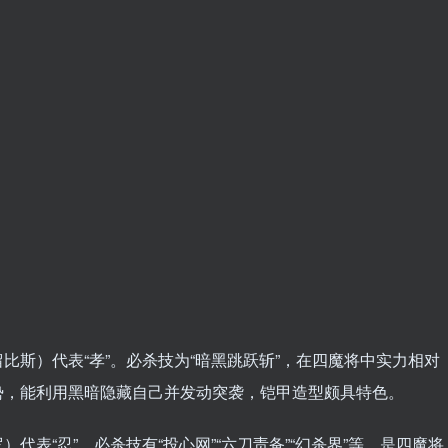
比斯）代表“孝”。必杀技为“暗黑跳跃斩”，在四魔将中实力相对
势，能利用黑暗隐藏自己并发动突袭，铠甲造型颇具特色。
代表“忍”。必杀技有“投心网”“六刀责备”“幻杀界”等。是四魔将