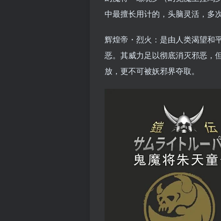
中最擅长用计的，头脑灵活，多
辉煌帝・烈火：是由人类渴望和
恶。其威力足以彻底消灭邪恶，
放，更不可被妖邪界夺取。