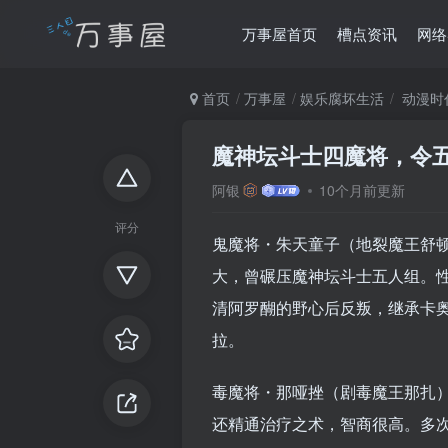
万事屋首页
槽点资讯
网络
首页
万事屋
娱乐腐坏生活
动漫时
魔神坛斗士四魔将，令
阿银
10个月前更新
评分
鬼魔将・朱天童子（地裂魔王舒顿
大，曾碾压魔神坛斗士五人组。
清阿罗醐的野心后反叛，继承卡
拉。
毒魔将・那哑挫（剧毒魔王那扎）
还精通治疗之术，智商很高。多