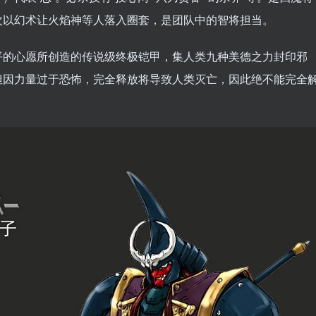
次以幻术让火焰神等人落入圈套，是团队中的智将担当。
平的心愿所创造的传说级终极铠甲，集人类九种美德之力封印邪
但因力量过于恐怖，完全释放将导致人类灭亡，因此绝不能完全