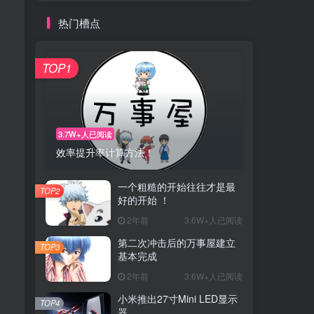
热门槽点
TOP1
3.7W+人已阅读
效率提升率计算方法！
一个粗糙的开始往往才是最
TOP2
好的开始 ！
2年前
3.6W+人已阅读
第二次冲击后的万事屋建立
TOP3
基本完成
2年前
3.6W+人已阅读
小米推出27寸Mini LED显示
TOP4
器