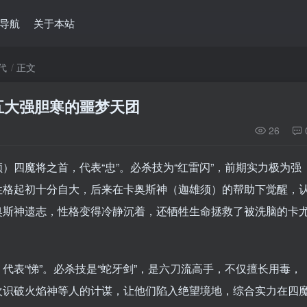
导航
关于本站
代
正文
五大强胆寒的噩梦天团
26
）四魔将之首，代表“忠”。必杀技为“红雷闪”，前期实力极为强
性格起初十分自大，后来在卡奥斯神（迦雄须）的帮助下觉醒，
奥斯神遗志，性格变得冷静沉着，还牺牲生命拯救了被洗脑的卡
代表“悌”。必杀技是“蛇牙剑”，是六刀流高手，不仅擅长用毒，
次识破火焰神等人的计谋，让他们陷入绝望境地，综合实力在四