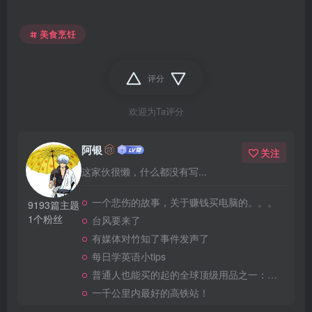
美食烹饪
评分
欢迎为Ta评分
阿银
关注
这家伙很懒，什么都没有写...
一个悲伤的故事，关于赚钱买电脑的。。。
9193篇主题
1个粉丝
台风要来了
有媒体对竹知了事件发声了
每日学英语小tips
普通人也能买的起的全球顶级用品之一：WD-40润滑除锈剂！
一千公里内最好的高铁站！