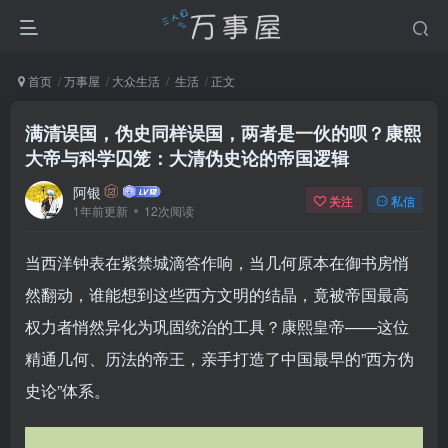
首页
万事屋
大众生活
生活
正文
满清误国，伪史同样误国，两者是一伙的呗？康熙
大帝与科学囚笼：大清伪史论的帝国逻辑
阿银
关注
私信
1年前更新
12次阅读
当西洋钟表在紫禁城滴答作响，当几何原本在御书房悄
然翻动，谁能想到这些西方文明的结晶，竟被帝国最高
权力者悄然异化为巩固统治的工具？康熙皇帝——这位
精通几何、历法的帝王，亲手打造了中国最早的”西方伪
史论”体系。