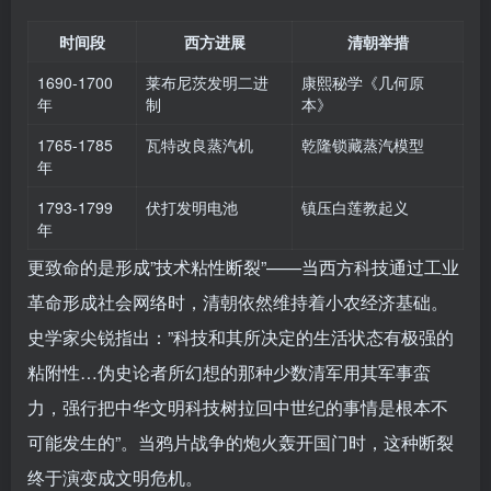
时间段
西方进展
清朝举措
1690-1700
莱布尼茨发明二进
康熙秘学《几何原
年
制
本》
1765-1785
瓦特改良蒸汽机
乾隆锁藏蒸汽模型
年
1793-1799
伏打发明电池
镇压白莲教起义
年
更致命的是形成”技术粘性断裂”——当西方科技通过工业
革命形成社会网络时，清朝依然维持着小农经济基础。
史学家尖锐指出：”科技和其所决定的生活状态有极强的
粘附性…伪史论者所幻想的那种少数清军用其军事蛮
力，强行把中华文明科技树拉回中世纪的事情是根本不
可能发生的”。当鸦片战争的炮火轰开国门时，这种断裂
终于演变成文明危机。