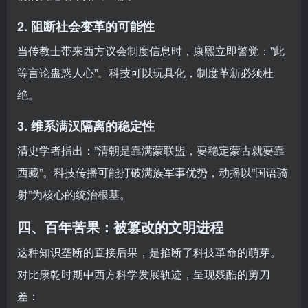
2. 阻断社会变革的可能性
当传教士带来西方议会制度信息时，康熙立即警觉：”此
等言论蛊惑人心”。科技可以玩具化，制度革新必须杜
绝。
3. 维系满汉隔离的稳定性
清史学者指出：”清朝是靠满蒙联盟，要稳定蒙古就要靠
西藏”。科技传播可能打破满族军事优势，动摇以”国语骑
射”为核心的统治根基。
四、百年苦果：被篡改的文明进程
这种知识垄断的直接后果，是掐断了科技革命的萌芽。
对比康乾时期中西方科学发展轨迹，呈现残酷的剪刀
差：