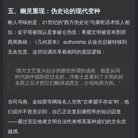
五、幽灵重现：伪史论的现代变种
耐人寻味的是，21世纪的”西方伪史论”与康乾话术惊人相
似：金字塔被指认是拿破仑伪造；希腊文明被宣布剽窃
西周典籍；《几何原本》 authorship 从徐光启被转移到
无名先贤。这些论调共享着相同的底层逻辑：
“西方文艺复兴起步的那些所谓的成就，都是从同
时代的中国剽窃过去的…洋教士是看到了大明的好
东西之后才把它们翻译成西文，介绍给西方的。”
当司马南、金灿荣等网络名人兜售”古希腊不存在”时，他
们或许不曾意识到，自己正在复刻康熙帝的知识囚笼
——通过否定他者文明合法性来维系某种虚幻的文化优
越感。