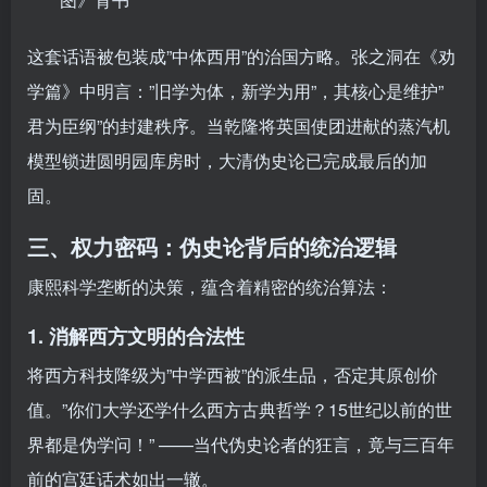
这套话语被包装成”中体西用”的治国方略。张之洞在《劝
学篇》中明言：”旧学为体，新学为用”，其核心是维护”
君为臣纲”的封建秩序。当乾隆将英国使团进献的蒸汽机
模型锁进圆明园库房时，大清伪史论已完成最后的加
固。
三、权力密码：伪史论背后的统治逻辑
康熙科学垄断的决策，蕴含着精密的统治算法：
1. 消解西方文明的合法性
将西方科技降级为”中学西被”的派生品，否定其原创价
值。”你们大学还学什么西方古典哲学？15世纪以前的世
界都是伪学问！” ——当代伪史论者的狂言，竟与三百年
前的宫廷话术如出一辙。