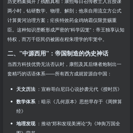
历史档案揭开了残酷真相：康熙每日召传教士入宫授课
两小时，钻研数学、物理、解剖；他亲自用流立方公式
计算黄河治理方案；疟疾特效药金鸡纳霜仅限赏赐重
臣。这种知识垄断形成严密的”科学囚笼”：帝王独享认知
特权，而万千臣民仍被困在程朱理学的牢笼中。
二、”中源西用”：帝国制造的伪史神话
当西方科技优势无法否认时，康熙及其后继者炮制出一
套精巧的话语体系——所有西方成就皆源自中国：
天文历法
：宣称哥白尼日心说抄袭元代《授时历》
数学体系
：暗示《几何原本》思想早存于《周髀算
经》
地理发现
：推动”郑和发现美洲论”为《坤舆万国全
图》背书