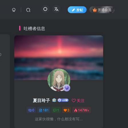
发帖
开通会员
吐槽者信息
0
夏目玲子
关注
0
181
1
3
147W+
这家伙很懒，什么都没有写...