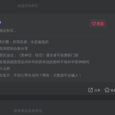
欢迎为Ta评分
关注
没有写...
”网文圈：所谓灵感，全是骗鬼的
高清壁纸合集分享
景区放话：《黑神话：悟空》通关者可免费获门票
发展真能指望反对科学的群体说的那样不靠科学靠神棍吗
什么样
生鱼片，不担心寄生虫吗？网友：大数据不会骗人！
分享
收
请登录后发表评论