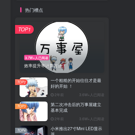
热门槽点
TOP1
3.7W+人已阅读
效率提升率计算方法！
一个粗糙的开始往往才是最
TOP2
好的开始 ！
2年前
3.6W+人已阅读
第二次冲击后的万事屋建立
TOP3
基本完成
2年前
3.6W+人已阅读
小米推出27寸Mini LED显示
TOP4
器