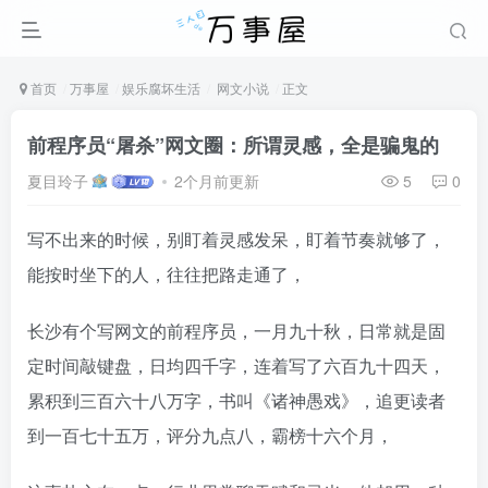
首页
万事屋
娱乐腐坏生活
网文小说
正文
前程序员“屠杀”网文圈：所谓灵感，全是骗鬼的
夏目玲子
2个月前更新
5
0
写不出来的时候，别盯着灵感发呆，盯着节奏就够了，
能按时坐下的人，往往把路走通了，
长沙有个写网文的前程序员，一月九十秋，日常就是固
定时间敲键盘，日均四千字，连着写了六百九十四天，
累积到三百六十八万字，书叫《诸神愚戏》，追更读者
到一百七十五万，评分九点八，霸榜十六个月，