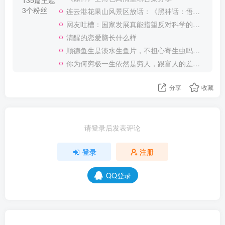
3个粉丝
连云港花果山风景区放话：《黑神话：悟空》通关者可免费获门票
网友吐槽：国家发展真能指望反对科学的群体说的那样不靠科学靠神棍吗
清醒的恋爱脑长什么样
顺德鱼生是淡水生鱼片，不担心寄生虫吗？网友：大数据不会骗人！
你为何穷极一生依然是穷人，跟富人的差距在哪里？不仅太墨守成规
分享
收藏
请登录后发表评论
登录
注册
QQ登录