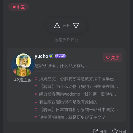
中医
评分
欢迎为Ta评分
yucho
关注
这家伙很懒，什么都没有写...
海姆立克、心肺复苏等急救方法中医早已有之？AI的胡编罢了
42篇主题
【转载】为什么动物（猫狗）保护法在国外能顺利通过并实施，在我国则会面临如此巨大的争议？
经典博客网站wodemo（我的磨）疑似彻底GG
有些东西能出现不是没有原因的
【转载】日本前首相小泉纯一郎对中国实施“换国计划”？谣言！
说中医的糟粕，就是历史虚无主义？
分享
收藏