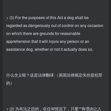
> (3) For the purposes of this Act a dog shall be
regarded as dangerously out of control on any occasion
on which there are grounds for reasonable
apprehension that it will injure any person or an
assistance dog, whether or not it actually does so.
什么含义呢？这是法律翻译:（英国法律规定失控是犯罪
的）
> (3) 为本法之目的，在任何情况下，只要**有理由让人