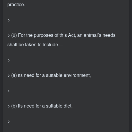
practice.
>
> (2) For the purposes of this Act, an animal’s needs
shall be taken to include—
>
> (a) its need for a suitable environment,
>
> (b) its need for a suitable diet,
>