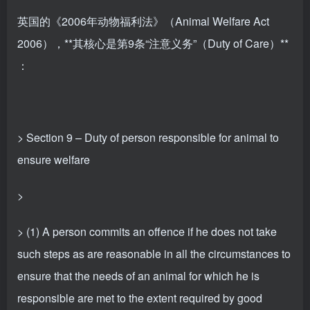
英国的《2006年动物福利法》（Animal Welfare Act
2006），**其核心是第9条“注意义务”（Duty of Care）**
：
> Section 9 – Duty of person responsible for animal to
ensure welfare
>
> (1) A person commits an offence if he does not take
such steps as are reasonable in all the circumstances to
ensure that the needs of an animal for which he is
responsible are met to the extent required by good