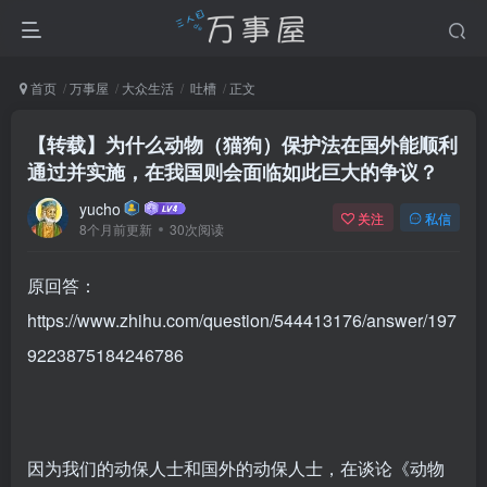
首页
万事屋
大众生活
吐槽
正文
【转载】为什么动物（猫狗）保护法在国外能顺利
通过并实施，在我国则会面临如此巨大的争议？
yucho
关注
私信
8个月前更新
30次阅读
原回答：
https://www.zhihu.com/question/544413176/answer/197
9223875184246786
因为我们的动保人士和国外的动保人士，在谈论《动物