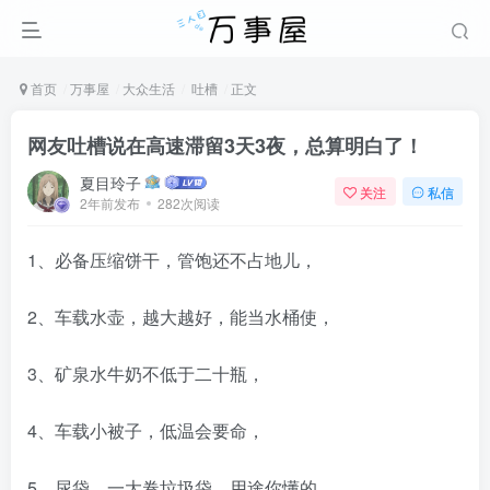
首页
万事屋
大众生活
吐槽
正文
网友吐槽说在高速滞留3天3夜，总算明白了！
夏目玲子
关注
私信
2年前发布
282次阅读
1、必备压缩饼干，管饱还不占地儿，
2、车载水壶，越大越好，能当水桶使，
3、矿泉水牛奶不低于二十瓶，
4、车载小被子，低温会要命，
5、尿袋，一大卷垃圾袋，用途你懂的，