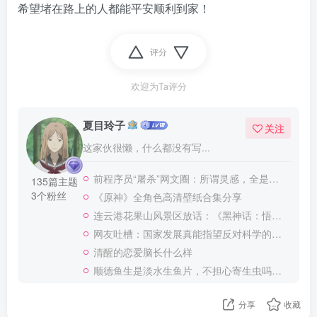
希望堵在路上的人都能平安顺利到家！
评分
欢迎为Ta评分
夏目玲子
关注
这家伙很懒，什么都没有写...
前程序员“屠杀”网文圈：所谓灵感，全是骗鬼的
135篇主题
3个粉丝
《原神》全角色高清壁纸合集分享
连云港花果山风景区放话：《黑神话：悟空》通关者可免费获门票
网友吐槽：国家发展真能指望反对科学的群体说的那样不靠科学靠神棍吗
清醒的恋爱脑长什么样
顺德鱼生是淡水生鱼片，不担心寄生虫吗？网友：大数据不会骗人！
分享
收藏