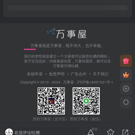
万事屋就是万事屋，既不伟大，也不卑微。
我们的梦想就是建立一个大家都可以随意吐槽的网站，
善于交流也好，内敛孤僻也罢，只要你愿意，都可以在
万事屋尽情吐槽。
友链申请
免责声明
广告合作
关于我们
Copyright © 2010 - 2024 ·
万事屋
·
沪ICP备16001031号-1
.
赞助万事屋（微信）
赞助万事屋（支付宝）
评分
欢迎评论吐槽