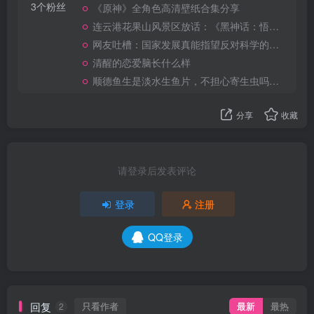
3个粉丝
《原神》全角色高清壁纸合集分享
连云港花果山风景区放话：《黑神话：悟空》通关者可免费获门票
网友吐槽：国家发展真能指望反对科学的群体说的那样不靠科学靠神棍吗
清醒的恋爱脑长什么样
顺德鱼生是淡水生鱼片，不担心寄生虫吗？网友：大数据不会骗人！
分享
收藏
请登录后发表评论
登录
注册
QQ登录
回复
只看作者
最新
最热
2