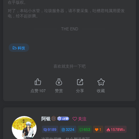
在乎版权。
对了，本站小水管，垃圾服务器，请不要采集，吐槽君纯属用爱发
电，经不起折腾。
THE END
科技
喜欢就支持一下吧
点赞
107
赞赏
分享
收藏
阿银
关注
9189
3224
653
1
1578W+
这家伙很懒，什么都没有写...