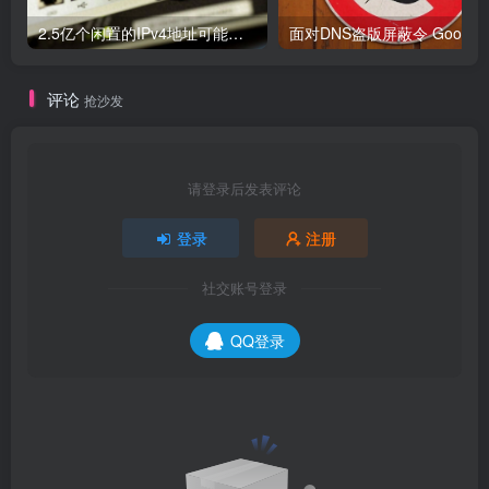
2.5亿个闲置的IPv4地址可能被释放，但仍面临重重阻碍
面对DNS盗版屏蔽令 Google、C
评论
抢沙发
请登录后发表评论
登录
注册
社交账号登录
QQ登录