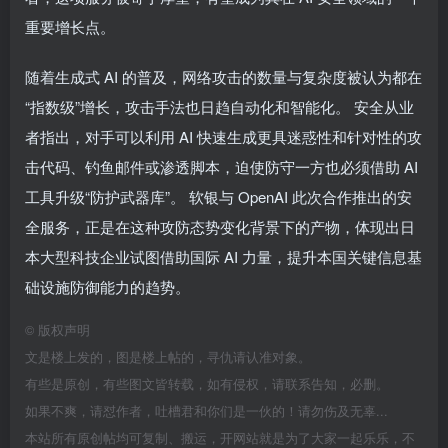
重要增长点。
随着生成式 AI 的普及，网络攻击的数量与复杂度被认为都在
“指数级”增长，攻击手法也日趋自动化和智能化。 安全从业
者指出，对手可以利用 AI 快速生成更具迷惑性和针对性的攻
击代码、钓鱼邮件或渗透脚本，迫使防守一方也必须借助 AI
工具升级“防护武器库”。 软银与 OpenAI 此次合作推出的安
全服务，正是在这种攻防态势变化背景下的产物，体现出日
本大型科技企业试图借助国际 AI 力量，提升本国关键信息基
础设施防御能力的趋势。
©
版权声明
文是楼上发的，图是楼上帖的，寻仇请认准对象。
有些是原创，有些图文皆转载，如有侵权，请联系告知，必删。
如果不爽，请怼作者，吐槽君和你们是一伙的！请勿伤及无辜...
本站所有原创帖均可复制、搬运，开网站就是为了大家一起乐乐，不