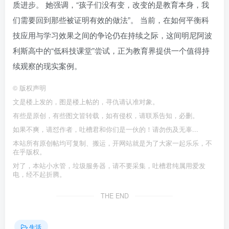
质进步。 她强调，“孩子们没有变，改变的是教育本身，我
们需要回到那些被证明有效的做法”。 当前，在如何平衡科
技应用与学习效果之间的争论仍在持续之际，这间明尼阿波
利斯高中的“低科技课堂”尝试，正为教育界提供一个值得持
续观察的现实案例。
©
版权声明
文是楼上发的，图是楼上帖的，寻仇请认准对象。
有些是原创，有些图文皆转载，如有侵权，请联系告知，必删。
如果不爽，请怼作者，吐槽君和你们是一伙的！请勿伤及无辜...
本站所有原创帖均可复制、搬运，开网站就是为了大家一起乐乐，不
在乎版权。
对了，本站小水管，垃圾服务器，请不要采集，吐槽君纯属用爱发
电，经不起折腾。
THE END
生活