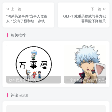
上一篇
下一篇
“鸿茅药酒事件”当事人谭秦
GLP-1 减重药物或与暴力犯
东：没有了恨和怨，存钱排
罪风险下降相关
队等换肾；世界总会去伪存
真，事情会越辩越明
相关推荐
效率提升率计算方法！
一
评论
抢沙发