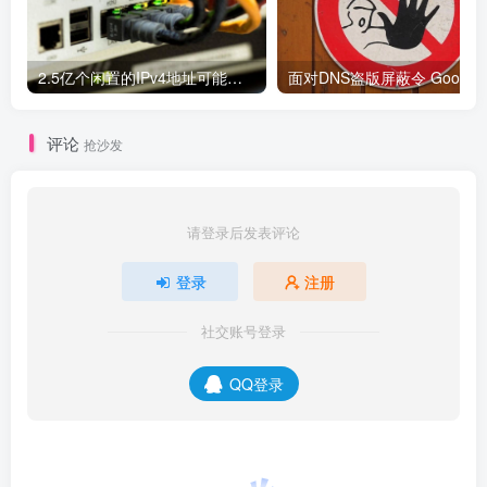
2.5亿个闲置的IPv4地址可能被释放，但仍面临重重阻碍
面对DNS盗版屏蔽令 Google、C
评论
抢沙发
请登录后发表评论
登录
注册
社交账号登录
QQ登录