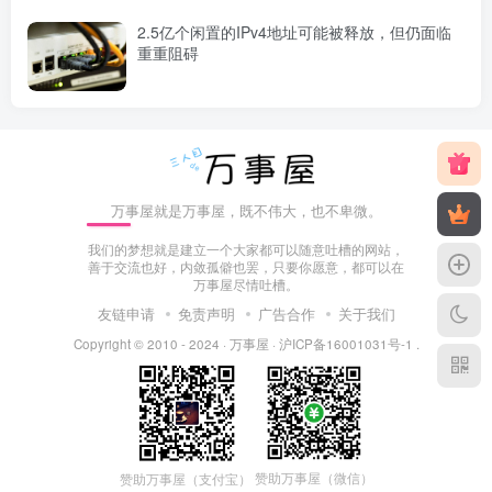
2.5亿个闲置的IPv4地址可能被释放，但仍面临
重重阻碍
万事屋就是万事屋，既不伟大，也不卑微。
我们的梦想就是建立一个大家都可以随意吐槽的网站，
善于交流也好，内敛孤僻也罢，只要你愿意，都可以在
万事屋尽情吐槽。
友链申请
免责声明
广告合作
关于我们
Copyright © 2010 - 2024 ·
万事屋
·
沪ICP备16001031号-1
.
赞助万事屋（微信）
赞助万事屋（支付宝）