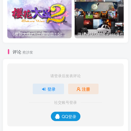
《樱花大战2》土星绝唱！50万销量背后竟是机甲与玫瑰的终极浪漫
评论
抢沙发
请登录后发表评论
登录
注册
社交账号登录
QQ登录