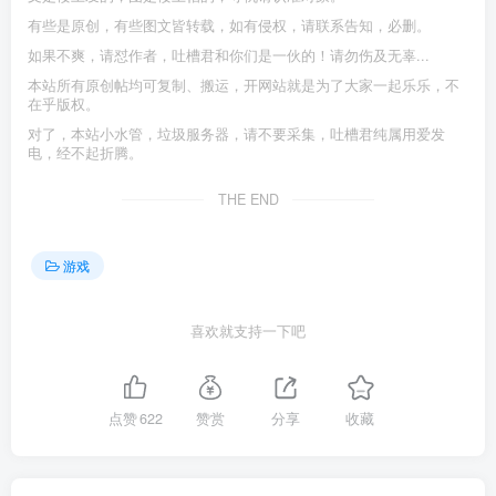
有些是原创，有些图文皆转载，如有侵权，请联系告知，必删。
如果不爽，请怼作者，吐槽君和你们是一伙的！请勿伤及无辜...
本站所有原创帖均可复制、搬运，开网站就是为了大家一起乐乐，不
在乎版权。
对了，本站小水管，垃圾服务器，请不要采集，吐槽君纯属用爱发
电，经不起折腾。
THE END
游戏
喜欢就支持一下吧
点赞
622
赞赏
分享
收藏