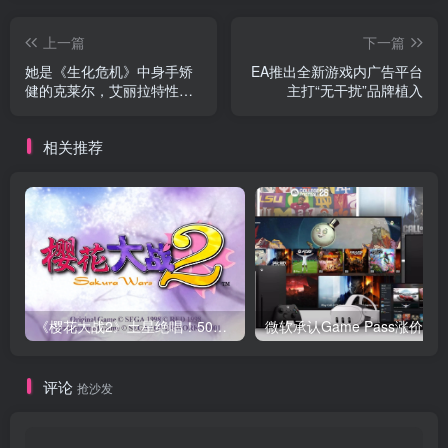
上一篇
下一篇
她是《生化危机》中身手矫
EA推出全新游戏内广告平台
健的克莱尔，艾丽拉特性感
主打“无干扰”品牌植入
而迷人
相关推荐
《樱花大战2》土星绝唱！50万销量背后竟是机甲与玫瑰的终极浪漫
评论
抢沙发