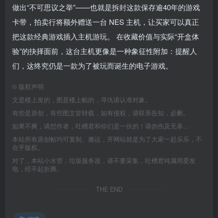
做出“不可思议之举”——也就是拆封这款保存逾40年的游戏
卡带，拍卖行将额外赠送一台 NES 主机，让买家可以真正
把这款经典游戏插入主机游玩。 在收藏价值与实际“开盒体
验”的抉择面前，这台主机更像是一种象征性附加：提醒人
们，这终究仍是一款为了被玩而诞生的电子游戏。
©
版权声明
文是楼上发的，图是楼上帖的，寻仇请认准对象。
有些是原创，有些图文皆转载，如有侵权，请联系告知，必删。
如果不爽，请怼作者，吐槽君和你们是一伙的！请勿伤及无辜...
本站所有原创帖均可复制、搬运，开网站就是为了大家一起乐乐，不
在乎版权。
对了，本站小水管，垃圾服务器，请不要采集，吐槽君纯属用爱发
电，经不起折腾。
THE END