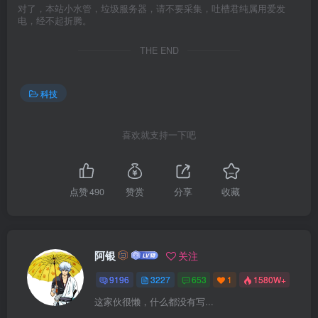
对了，本站小水管，垃圾服务器，请不要采集，吐槽君纯属用爱发
电，经不起折腾。
THE END
科技
喜欢就支持一下吧
点赞
490
赞赏
分享
收藏
阿银
关注
9196
3227
653
1
1580W+
这家伙很懒，什么都没有写...