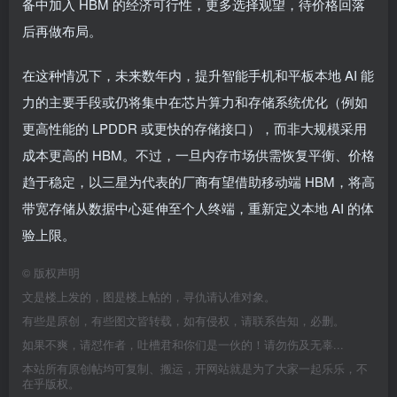
备中加入 HBM 的经济可行性，更多选择观望，待价格回落
后再做布局。
在这种情况下，未来数年内，提升智能手机和平板本地 AI 能
力的主要手段或仍将集中在芯片算力和存储系统优化（例如
更高性能的 LPDDR 或更快的存储接口），而非大规模采用
成本更高的 HBM。不过，一旦内存市场供需恢复平衡、价格
趋于稳定，以三星为代表的厂商有望借助移动端 HBM，将高
带宽存储从数据中心延伸至个人终端，重新定义本地 AI 的体
验上限。
©
版权声明
文是楼上发的，图是楼上帖的，寻仇请认准对象。
有些是原创，有些图文皆转载，如有侵权，请联系告知，必删。
如果不爽，请怼作者，吐槽君和你们是一伙的！请勿伤及无辜...
本站所有原创帖均可复制、搬运，开网站就是为了大家一起乐乐，不
在乎版权。