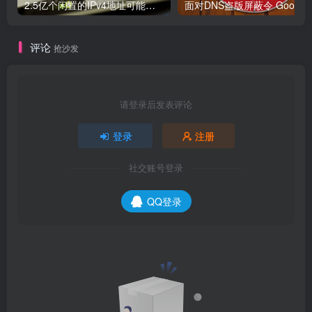
2.5亿个闲置的IPv4地址可能被释放，但仍面临重重阻碍
面对DNS盗版屏蔽令 Google、C
评论
抢沙发
请登录后发表评论
登录
注册
社交账号登录
QQ登录