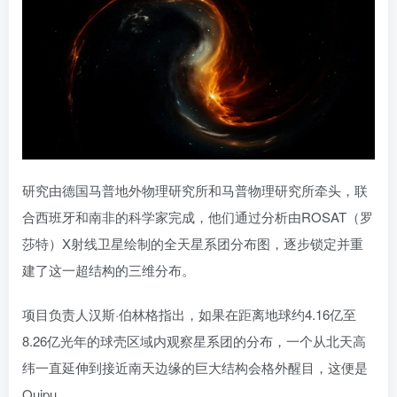
研究由德国马普地外物理研究所和马普物理研究所牵头，联
合西班牙和南非的科学家完成，他们通过分析由ROSAT（罗
莎特）X射线卫星绘制的全天星系团分布图，逐步锁定并重
建了这一超结构的三维分布。
项目负责人汉斯·伯林格指出，如果在距离地球约4.16亿至
8.26亿光年的球壳区域内观察星系团的分布，一个从北天高
纬一直延伸到接近南天边缘的巨大结构会格外醒目，这便是
Quipu。