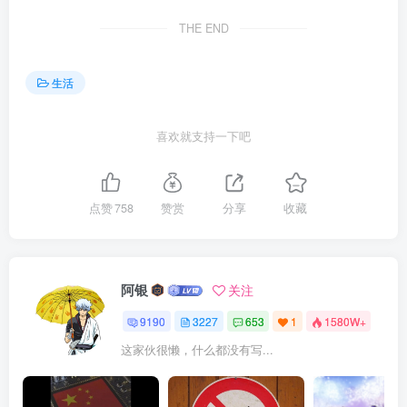
THE END
生活
喜欢就支持一下吧
点赞
758
赞赏
分享
收藏
阿银
关注
9190
3227
653
1
1580W+
这家伙很懒，什么都没有写...