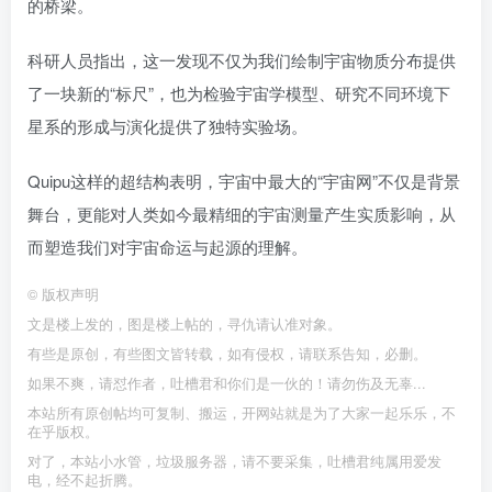
的桥梁。
科研人员指出，这一发现不仅为我们绘制宇宙物质分布提供
了一块新的“标尺”，也为检验宇宙学模型、研究不同环境下
星系的形成与演化提供了独特实验场。
Quipu这样的超结构表明，宇宙中最大的“宇宙网”不仅是背景
舞台，更能对人类如今最精细的宇宙测量产生实质影响，从
而塑造我们对宇宙命运与起源的理解。
©
版权声明
文是楼上发的，图是楼上帖的，寻仇请认准对象。
有些是原创，有些图文皆转载，如有侵权，请联系告知，必删。
如果不爽，请怼作者，吐槽君和你们是一伙的！请勿伤及无辜...
本站所有原创帖均可复制、搬运，开网站就是为了大家一起乐乐，不
在乎版权。
对了，本站小水管，垃圾服务器，请不要采集，吐槽君纯属用爱发
电，经不起折腾。