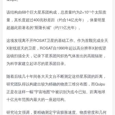
该结构由68个巨大星系团构成，总质量约为2×10¹⁷个太阳质
量，其长度超过400兆秒差距（约合14亿光年），体量明显
超越此前著名的“斯隆长城”（约11亿光年）。
这项发现离不开ROSAT卫星的基础工作。作为首颗完成全天
X射线巡天的卫星，ROSAT自1990年起以高分辨率X射线望
远镜扫描全天，记录下星系团间炽热气体发出的高能辐射，
为科学家建立起详尽的星系团目录。
随着后续几十年间各大天文台不断测定这些星系团的距离，
研究团队得以构建出较为精确的物质三维分布图，而Quipu
正是在这样一幅“宇宙地图”中被识别为迄今已知、距离地球
十亿光年范围内最大的一座超结构。
研究论文强调，要精确测定宇宙膨胀速度、物质密度和几何