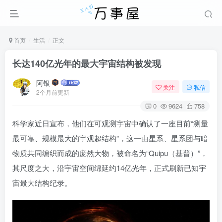
首页
生活
正文
长达140亿光年的最大宇宙结构被发现
阿银
关注
私信
2个月前更新
0
9624
758
科学家近日宣布，他们在可观测宇宙中确认了一座目前“测量
最可靠、规模最大的宇观超结构”，这一由星系、星系团与暗
物质共同编织而成的庞然大物，被命名为“Quipu（基普）”，
其尺度之大，沿宇宙空间绵延约14亿光年，正式刷新已知宇
宙最大结构纪录。