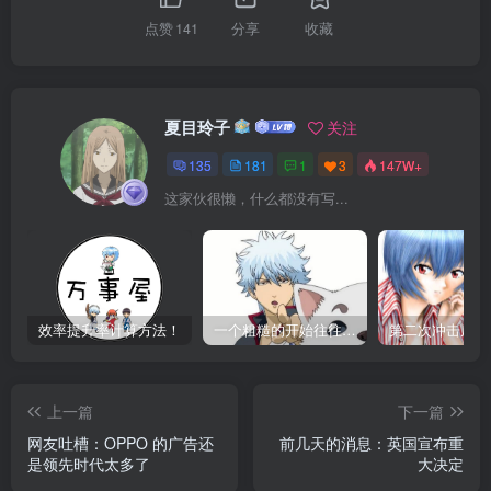
点赞
141
分享
收藏
夏目玲子
关注
135
181
1
3
147W+
这家伙很懒，什么都没有写...
效率提升率计算方法！
一个粗糙的开始往往才是最好的开始 ！
上一篇
下一篇
网友吐槽：OPPO 的广告还
前几天的消息：英国宣布重
是领先时代太多了
大决定