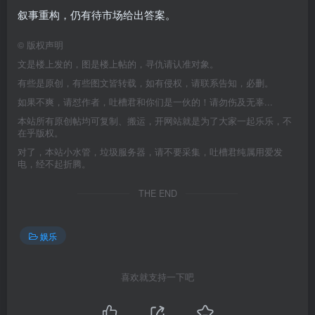
叙事重构，仍有待市场给出答案。
©
版权声明
文是楼上发的，图是楼上帖的，寻仇请认准对象。
有些是原创，有些图文皆转载，如有侵权，请联系告知，必删。
如果不爽，请怼作者，吐槽君和你们是一伙的！请勿伤及无辜...
本站所有原创帖均可复制、搬运，开网站就是为了大家一起乐乐，不
在乎版权。
对了，本站小水管，垃圾服务器，请不要采集，吐槽君纯属用爱发
电，经不起折腾。
THE END
娱乐
喜欢就支持一下吧