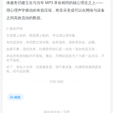
体服务仍建立在与当年 MP3 革命相同的核心理念之上——
用心理声学驱动的有损压缩，将音乐变成可以在网络与设备
之间高效流动的数据。
©
版权声明
文是楼上发的，图是楼上帖的，寻仇请认准对象。
有些是原创，有些图文皆转载，如有侵权，请联系告知，必删。
如果不爽，请怼作者，吐槽君和你们是一伙的！请勿伤及无辜...
本站所有原创帖均可复制、搬运，开网站就是为了大家一起乐乐，不
在乎版权。
对了，本站小水管，垃圾服务器，请不要采集，吐槽君纯属用爱发
电，经不起折腾。
THE END
科技
喜欢就支持一下吧