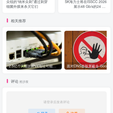
尖锐的“纳米尖刺”通过刺穿
SK海力士将在ISSCC 2026
细菌外膜来杀灭它们
展示48 Gb/s的24 Gb
GDDR7显存
相关推荐
2.5亿个闲置的IPv4地址可能被释放，但仍面临重重阻碍
面对DNS盗版屏蔽令 Google、C
评论
抢沙发
请登录后发表评论