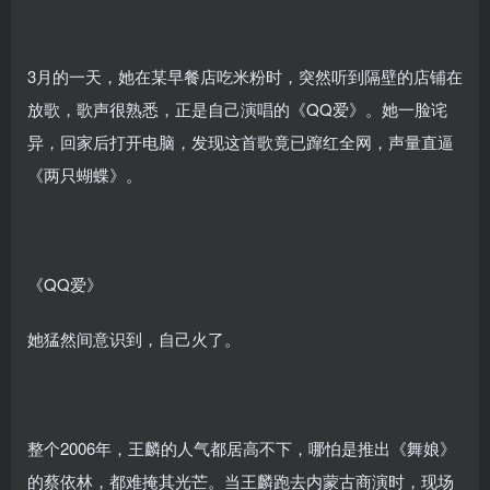
3月的一天，她在某早餐店吃米粉时，突然听到隔壁的店铺在
放歌，歌声很熟悉，正是自己演唱的《QQ爱》。她一脸诧
异，回家后打开电脑，发现这首歌竟已蹿红全网，声量直逼
《两只蝴蝶》。
《QQ爱》
她猛然间意识到，自己火了。
整个2006年，王麟的人气都居高不下，哪怕是推出《舞娘》
的蔡依林，都难掩其光芒。当王麟跑去内蒙古商演时，现场