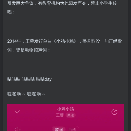
引发巨大争议，有教育机构为此颁发严令，禁止小学生传
唱；
2014年，王蓉发行单曲《小鸡小鸡》，整首歌没一句正经歌
词，皆是动物拟声词：
咕咕咕 咕咕咕 咕咕day
喔喔 啊～ 喔喔 啊～