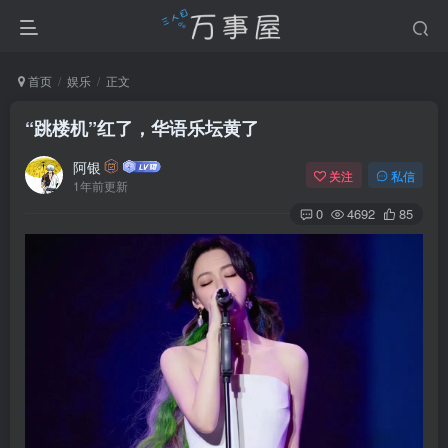
首页
娱乐
正文
“跳楼机”红了，华语乐坛黄了
阿银
关注
私信
1年前更新
0
4692
85