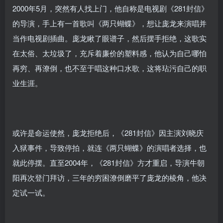
2000年5月，突然有人找上门，他自称是电视剧《281封信》
的导演，手上有一首歌叫《两只蝴蝶》，想让庞龙来演唱并
当作电视剧插曲。庞龙瞅了眼谱子，然后摆手拒绝，这歌实
在太俗、太垃圾了，充斥着廉价的塑料感，他认为自己哪怕
再穷、再潦倒，也不至于唱这种口水歌，这将玷污自己的职
业生涯。
或许是命运使然，庞龙拒绝后，《281封信》因主演刘晓庆
入狱事件，导致停拍，就连《两只蝴蝶》的演唱者选择，也
就此停摆。直至2004年，《281封信》方才重启，导演牛朝
阳再次登门拜访，三年的穷困潦倒磨平了庞龙的棱角，他决
定试一试。