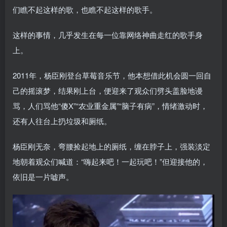
们瞧不起这样的歌，也瞧不起这样的歌手。
这样的事情，几乎发生在每一位靠网络神曲走红的歌手身
上。
2011年，杨臣刚登台草莓音乐节，他本想借此机会圆一回自
己的摇滚梦，结果刚上台，便迎来了观众们劈头盖脸地谩
骂，人们骂他“傻X”“农业重金属”“脑子有病”，情绪激动时，
还有人往台上扔垃圾和厕纸。
杨臣刚无奈，弯腰捡起地上的厕纸，缠在脖子上，强装淡定
地朝着观众们喊道：“嗨起来吧！一起玩吧！”但迎接他的，
依旧是一片嘘声。