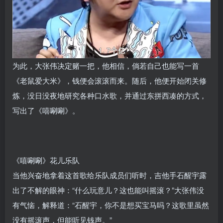
为此，大张伟决定赌一把，他相信，倘若自己也能写一首
《老鼠爱大米》，钱便会滚滚而来。随后，他便开始闭关修
炼，没日没夜地研究各种口水歌，并通过东拼西凑的方式，
写出了《嘻唰唰》。
《嘻唰唰》花儿乐队
当他兴奋地拿着这首歌给乐队成员们听时，吉他手石醒宇露
出了不解的眼神：“什么玩意儿？这也能叫摇滚？”大张伟没
有气恼，解释道：“石醒宇，你不是想买宝马吗？这歌里虽然
没有摇滚声，但能听见钱声。”