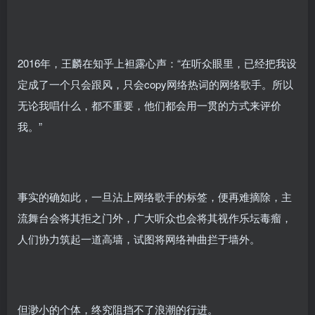
2016年，王麟在知乎上袒露心声：“在听众眼里，已经把我设
定成了一个只会跟风，只会copy网络热词的网络歌手。所以
无论我唱什么，都不重要，他们都会用一贯的方式来评价
我。”
事实的确如此，一旦沾上网络歌手的标签，便再难摘除，主
流舞台会将其拒之门外，广大听众也会将其视作乐坛毒瘤，
人们协力筑起一道高墙，试图将网络神曲拦于墙外。
但渺小的个体，终究阻挡不了浪潮的行进。