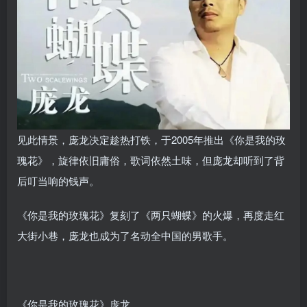
见此情景，庞龙决定趁热打铁，于2005年推出《你是我的玫
瑰花》，旋律依旧庸俗，歌词依然土味，但庞龙却听到了背
后叮当响的钱声。
《你是我的玫瑰花》复刻了《两只蝴蝶》的火爆，再度走红
大街小巷，庞龙也成为了名动全中国的男歌手。
《你是我的玫瑰花》庞龙