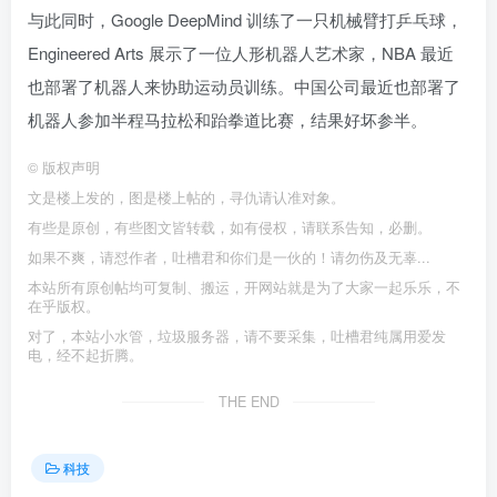
与此同时，Google DeepMind 训练了一只机械臂打乒乓球，
Engineered Arts 展示了一位人形机器人艺术家，NBA 最近
也部署了机器人来协助运动员训练。中国公司最近也部署了
机器人参加半程马拉松和跆拳道比赛，结果好坏参半。
©
版权声明
文是楼上发的，图是楼上帖的，寻仇请认准对象。
有些是原创，有些图文皆转载，如有侵权，请联系告知，必删。
如果不爽，请怼作者，吐槽君和你们是一伙的！请勿伤及无辜...
本站所有原创帖均可复制、搬运，开网站就是为了大家一起乐乐，不
在乎版权。
对了，本站小水管，垃圾服务器，请不要采集，吐槽君纯属用爱发
电，经不起折腾。
THE END
科技