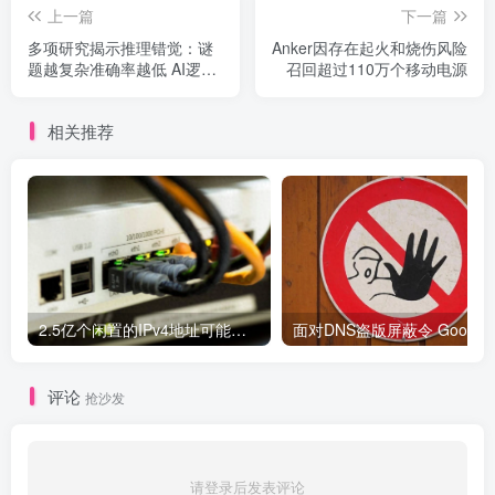
上一篇
下一篇
多项研究揭示推理错觉：谜
Anker因存在起火和烧伤风险
题越复杂准确率越低 AI逻辑
召回超过110万个移动电源
测试不及格
相关推荐
2.5亿个闲置的IPv4地址可能被释放，但仍面临重重阻碍
面对DNS盗版屏蔽令 Google、C
评论
抢沙发
请登录后发表评论