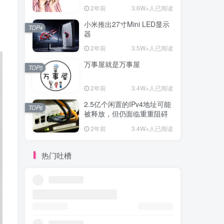
2年前
3.6W+人已阅读
小米推出27寸Mini LED显示
TOP4
器
2年前
3.5W+人已阅读
万事屋就是万事屋
TOP5
2年前
3.4W+人已阅读
2.5亿个闲置的IPv4地址可能
TOP6
被释放，但仍面临重重阻碍
2年前
3.4W+人已阅读
热门吐槽