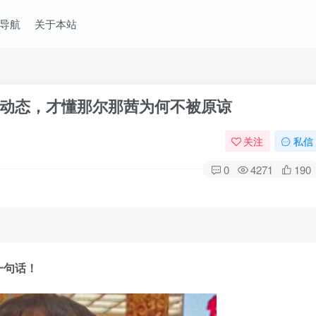
导航
关于本站
考动态，才懂那尔那茜为何不被原谅
关注
私信
0
4271
190
一句话！