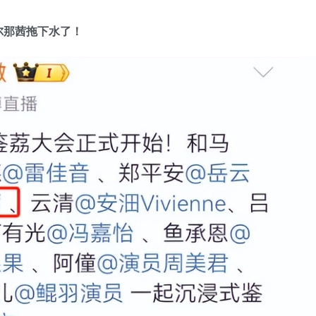
尔那茜拖下水了！