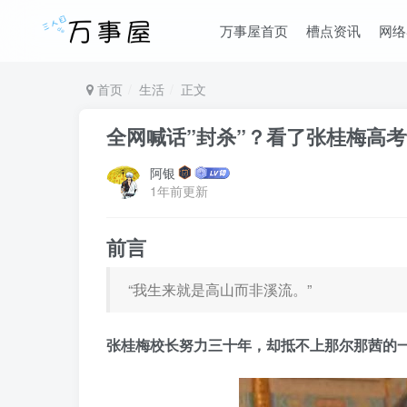
万事屋首页
槽点资讯
网络
首页
生活
正文
全网喊话”封杀”？看了张桂梅高
阿银
1年前更新
前言
“我生来就是高山而非溪流。”
张桂梅校长努力三十年，却抵不上那尔那茜的