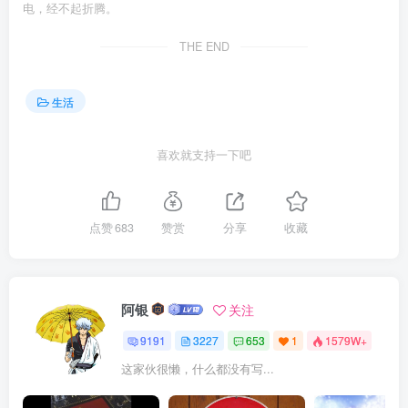
电，经不起折腾。
THE END
生活
喜欢就支持一下吧
点赞
683
赞赏
分享
收藏
阿银
关注
9191
3227
653
1
1579W+
这家伙很懒，什么都没有写...