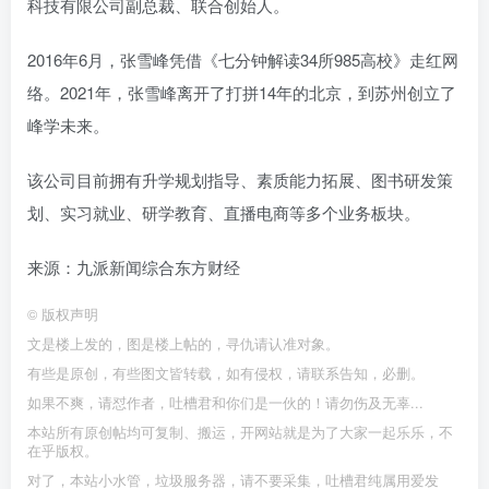
科技有限公司副总裁、联合创始人。
2016年6月，张雪峰凭借《七分钟解读34所985高校》走红网
络。2021年，张雪峰离开了打拼14年的北京，到苏州创立了
峰学未来。
该公司目前拥有升学规划指导、素质能力拓展、图书研发策
划、实习就业、研学教育、直播电商等多个业务板块。
来源：九派新闻综合东方财经
©
版权声明
文是楼上发的，图是楼上帖的，寻仇请认准对象。
有些是原创，有些图文皆转载，如有侵权，请联系告知，必删。
如果不爽，请怼作者，吐槽君和你们是一伙的！请勿伤及无辜...
本站所有原创帖均可复制、搬运，开网站就是为了大家一起乐乐，不
在乎版权。
对了，本站小水管，垃圾服务器，请不要采集，吐槽君纯属用爱发