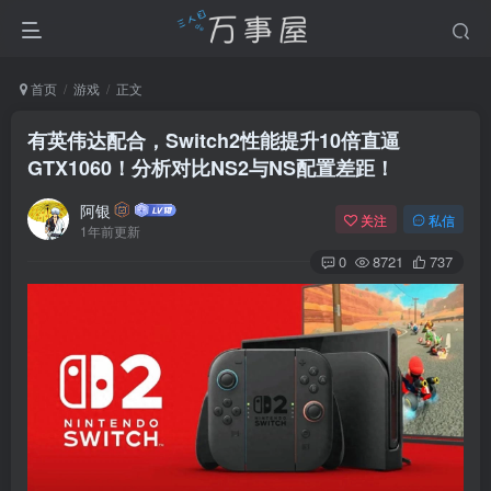
首页
游戏
正文
有英伟达配合，Switch2性能提升10倍直逼
GTX1060！分析对比NS2与NS配置差距！
阿银
关注
私信
1年前更新
0
8721
737