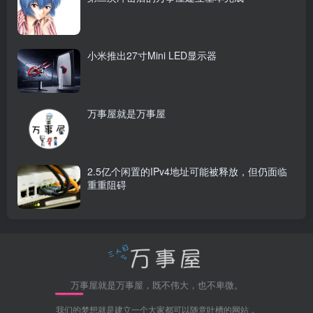
网友有话说
评论区经典掌机性能必须大于pc],让我想起来以前拿，4090
对比ps5，我只能说就算是小黑盒，云也是一堆
其实最大的问题是，如果有买steam deck OLED版，那ns2
几乎除了独占游戏其他没有比sdo有强太多的地方，加上一
堆jc也要500g了，sdo680g。屏幕尺寸一个7.9一个7.4。续航
一个2-6.5小时，一个3-12小时，真跑大作估计续航情况真是