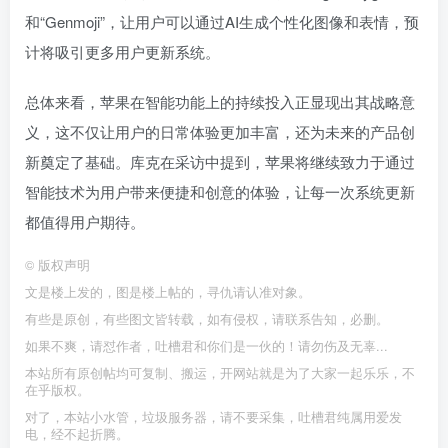
和“Genmoji”，让用户可以通过AI生成个性化图像和表情，预
计将吸引更多用户更新系统。
总体来看，苹果在智能功能上的持续投入正显现出其战略意
义，这不仅让用户的日常体验更加丰富，还为未来的产品创
新奠定了基础。库克在采访中提到，苹果将继续致力于通过
智能技术为用户带来便捷和创意的体验，让每一次系统更新
都值得用户期待。
©
版权声明
文是楼上发的，图是楼上帖的，寻仇请认准对象。
有些是原创，有些图文皆转载，如有侵权，请联系告知，必删。
如果不爽，请怼作者，吐槽君和你们是一伙的！请勿伤及无辜...
本站所有原创帖均可复制、搬运，开网站就是为了大家一起乐乐，不
在乎版权。
对了，本站小水管，垃圾服务器，请不要采集，吐槽君纯属用爱发
电，经不起折腾。