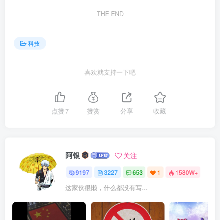
THE END
科技
喜欢就支持一下吧
点赞
7
赞赏
分享
收藏
阿银
关注
9197
3227
653
1
1580W+
这家伙很懒，什么都没有写...