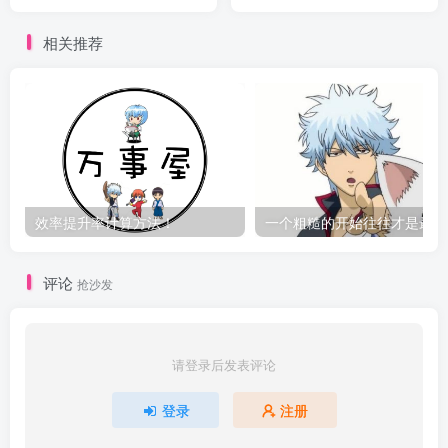
展：校方仍拒绝修改，理由
是……
相关推荐
效率提升率计算方法！
一
评论
抢沙发
请登录后发表评论
登录
注册