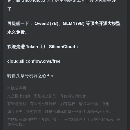
了。
再提醒一下：
Qwen2 (7B)、GLM4 (9B) 等顶尖开源大模型
永久免费。
欢迎走进 Token 工厂 SiliconCloud：
cloud.siliconflow.cn/s/free
转自头条号机器之心Pro
©
版权声明
文是楼上发的，图是楼上帖的，寻仇请认准对象。
有些是原创，有些图文皆转载，如有侵权，请联系告知，必删。
如果不爽，请怼作者，吐槽君和你们是一伙的！请勿伤及无辜...
本站所有原创帖均可复制、搬运，开网站就是为了大家一起乐乐，不
在乎版权。