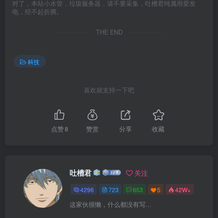
对了，本站小水管，垃圾服务器，请不要采集，吐槽君纯属用爱发
电，经不起折腾。
THE END
科技
喜欢就支持一下吧
点赞
8
赞赏
分享
收藏
吐槽君
关注
4296
723
653
5
42W+
这家伙很懒，什么都没有写...