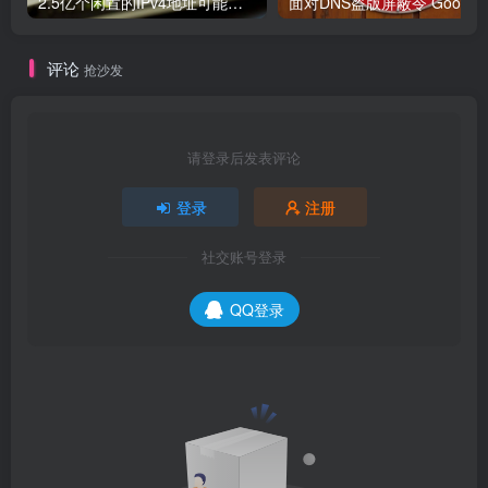
2.5亿个闲置的IPv4地址可能被释放，但仍面临重重阻碍
面对DNS盗版屏蔽令 Google、C
评论
抢沙发
请登录后发表评论
登录
注册
社交账号登录
QQ登录