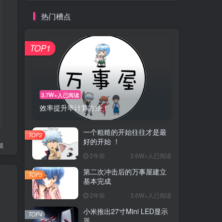
热门槽点
TOP1
3.7W+人已阅读
效率提升率计算方法！
一个粗糙的开始往往才是最
TOP2
好的开始 ！
藏
2年前
3.6W+人已阅读
第二次冲击后的万事屋建立
TOP3
基本完成
2年前
3.6W+人已阅读
小米推出27寸Mini LED显示
TOP4
器