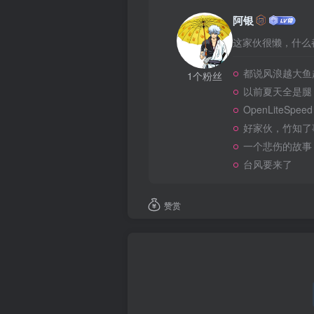
阿银
这家伙很懒，什么都
都说风浪越大鱼越
1个粉丝
以前夏天全是腿
OpenLiteSpeed
好家伙，竹知了
一个悲伤的故事
台风要来了
赞赏