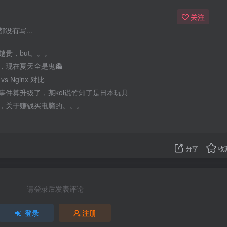
关注
没有写...
贵，but。。。
，现在夏天全是鬼👻
 vs Nginx 对比
事件算升级了，某kol说竹知了是日本玩具
，关于赚钱买电脑的。。。
分享
收
请登录后发表评论
登录
注册