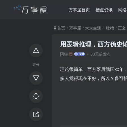
万事屋首页
槽点资讯
网络
首页
万事屋
大众生活
吐槽
正文
用逻辑推理，西方伪史
阿银
33天前发布
评分
理论很简单，西方落后我国xx年
多人觉得现在不好，所以？多可