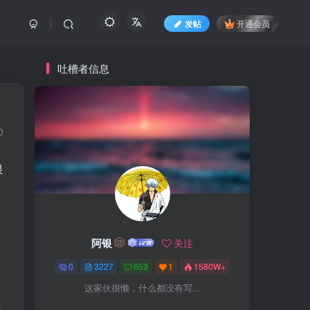
发帖
开通会员
吐槽者信息
0
很
阿银
关注
0
3227
653
1
1580W+
这家伙很懒，什么都没有写...