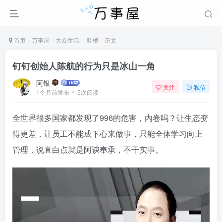
首页
万事屋
大众生活
吐槽
正文
钉钉创始人陈航的行为只是冰山一角
阿银
关注
私信
1个月前发布
5次阅读
全世界很多国家都发现了996的危害，内卷吗？让生态变
得更差，让员工不能成下心来做事，只能全体学习向上
管理，说直白点就是阿谀奉承，不干实事。