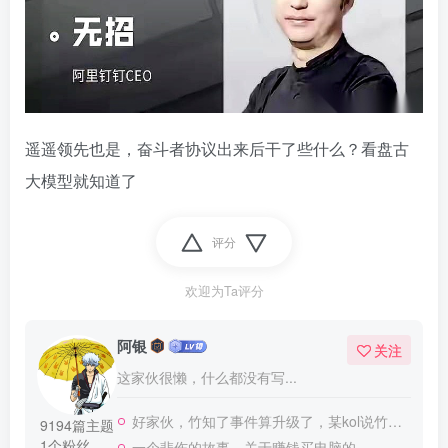
遥遥领先也是，奋斗者协议出来后干了些什么？看盘古
大模型就知道了
评分
欢迎为Ta评分
阿银
关注
这家伙很懒，什么都没有写...
好家伙，竹知了事件算升级了，某kol说竹知了是日本玩具
9194篇主题
1个粉丝
一个悲伤的故事，关于赚钱买电脑的。。。