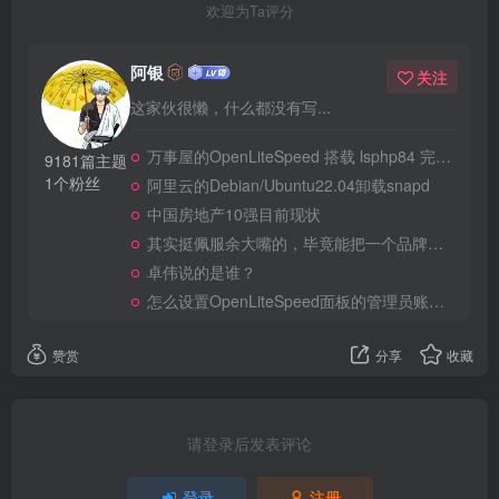
欢迎为Ta评分
阿银
关注
这家伙很懒，什么都没有写...
万事屋的OpenLiteSpeed 搭载 lsphp84 完整安装 Composer
9181篇主题
1个粉丝
阿里云的Debian/Ubuntu22.04卸载snapd
中国房地产10强目前现状
其实挺佩服余大嘴的，毕竟能把一个品牌做到全民嘲笑恶搞，真的不容易
卓伟说的是谁？
怎么设置OpenLiteSpeed面板的管理员账号和密码？
赞赏
分享
收藏
请登录后发表评论
登录
注册