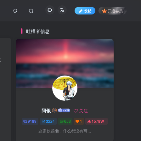
发帖
开通会员
吐槽者信息
0
阿银
关注
9189
3224
653
1
1578W+
这家伙很懒，什么都没有写...