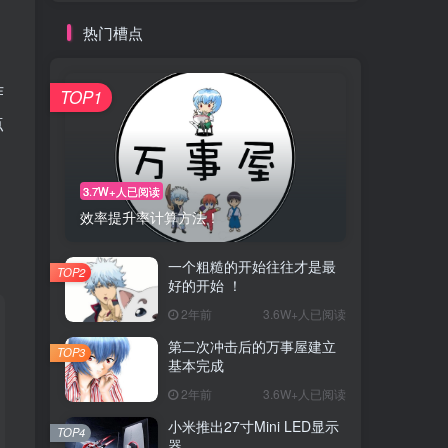
热门槽点
作
TOP1
点
3.7W+人已阅读
效率提升率计算方法！
一个粗糙的开始往往才是最
TOP2
好的开始 ！
2年前
3.6W+人已阅读
第二次冲击后的万事屋建立
TOP3
基本完成
2年前
3.6W+人已阅读
小米推出27寸Mini LED显示
TOP4
器