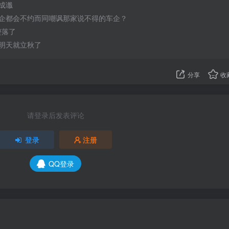
成谶
企都会不约而同嘲讽那家说不得的车企？
于堕落了
明天就立秋了
分享
收
请登录后发表评论
登录
注册
QQ登录