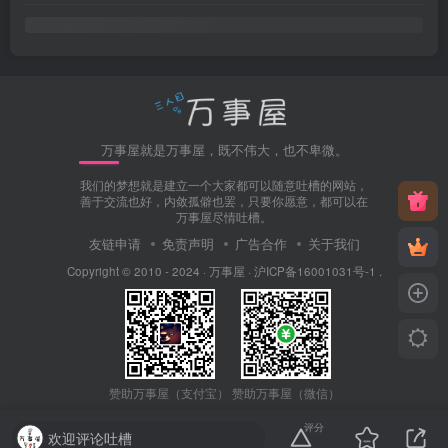
万事屋就是万事屋，既不伟大，也不卑微。
我们的梦想就是建立一个大家都可以随意吐槽的网站，
善于交流也好，内敛孤僻也罢，只要你愿意，都可以在
万事屋尽情吐槽。
友链申请
免责声明
广告合作
关于我们
Copyright © 2010 - 2024 ·
万事屋
·
沪ICP备16001031号-1
.
赞助万事屋（微信）
赞助万事屋（支付宝）
评分
欢迎评论吐槽